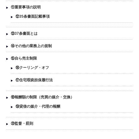
⑪重要事項の説明
⑫35条書面記載事項
⑬37条書面とは
⑭その他の業務上の規制
⑮自ら売主制限
⑯クーリング・オフ
⑰住宅瑕疵担保履行法
⑱報酬額の制限（売買の媒介・交換）
⑲貸借の媒介・代理の報酬
⑳監督・罰則