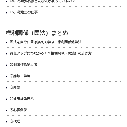
14、宅建資格はどんな人が取っているの？
15、宅建士の仕事
権利関係（民法）まとめ
民法を自分に置き換えて学ぶ、権利関係勉強法
得点アップにつながる！？権利関係（民法）の歩き方
①制限行為能力者
②詐欺・強迫
③錯誤
④通謀虚偽表示
⑤心裡留保
⑥代理