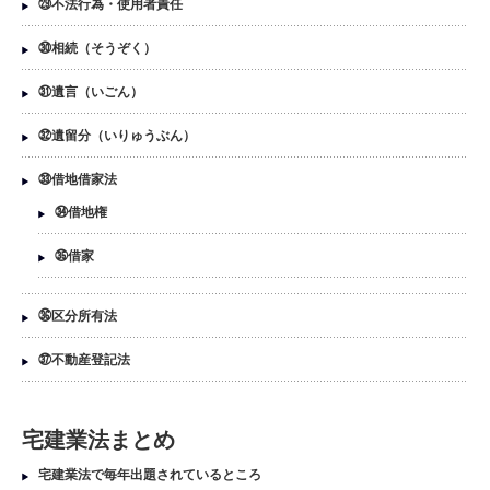
㉙不法行為・使用者責任
㉚相続（そうぞく）
㉛遺言（いごん）
㉜遺留分（いりゅうぶん）
㉝借地借家法
㉞借地権
㉟借家
㊱区分所有法
㊲不動産登記法
宅建業法まとめ
宅建業法で毎年出題されているところ