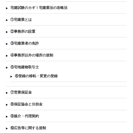
宅建試験のカギ！宅建業法の攻略法
①宅建業とは
②事務所の設置
③宅建業者の免許
④事務所以外の場所の規制
⑤宅地建物取引士
⑥登録の移転・変更の登録
⑦営業保証金
⑧保証協会と分担金
⑨媒介・代理契約
⑩広告等に関する規制