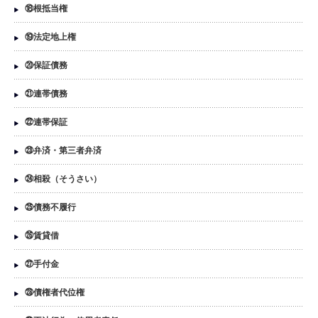
⑱根抵当権
⑲法定地上権
⑳保証債務
㉑連帯債務
㉒連帯保証
㉓弁済・第三者弁済
㉔相殺（そうさい）
㉕債務不履行
㉖賃貸借
㉗手付金
㉘債権者代位権