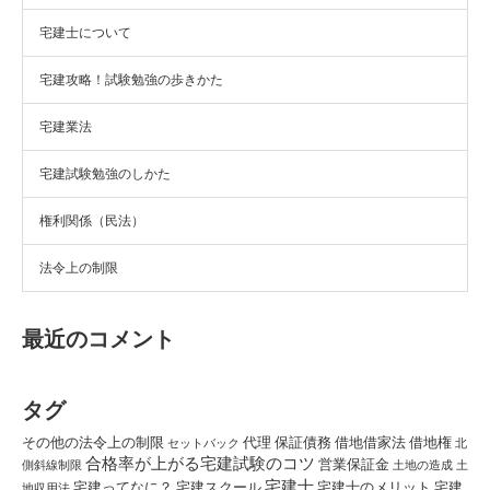
宅建士について
宅建攻略！試験勉強の歩きかた
宅建業法
宅建試験勉強のしかた
権利関係（民法）
法令上の制限
最近のコメント
タグ
その他の法令上の制限
代理
保証債務
借地借家法
借地権
セットバック
北
合格率が上がる宅建試験のコツ
営業保証金
側斜線制限
土地の造成
土
宅建士
宅建ってなに？
宅建スクール
宅建士のメリット
宅建
地収用法