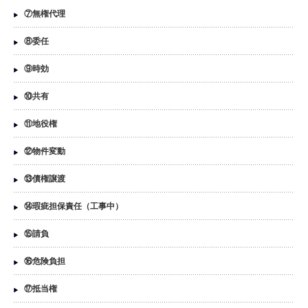
⑦無権代理
⑧委任
⑨時効
⑩共有
⑪地役権
⑫物件変動
⑬債権譲渡
⑭瑕疵担保責任（工事中）
⑮請負
⑯危険負担
⑰抵当権