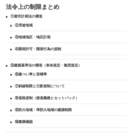
法令上の制限まとめ
①都市計画法の構造
②用途地域
③地域地区・地区計画
④開発許可・開発行為の規制
⑤建築基準法の構造（単体規定・集団規定）
⑥建ぺい率と容積率
⑦斜線制限と日影規制について
⑧道路規制（接道義務とセットバック）
⑨防火地域・準防火地域の建築制限
⑩建築確認