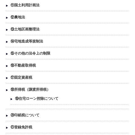
⑪国土利用計画法
⑫農地法
⑬土地区画整理法
⑭宅地造成等規制法
⑮その他の法令上の制限
⑯不動産取得税
⑰固定資産税
⑱所得税（譲渡所得税）
⑲住宅ローン控除について
⑳印紙税について
㉑登録免許税