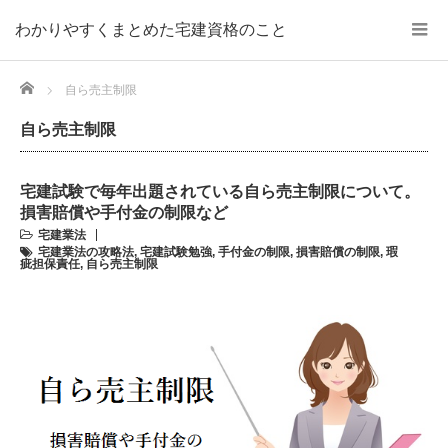
わかりやすくまとめた宅建資格のこと
Home
自ら売主制限
自ら売主制限
宅建試験で毎年出題されている自ら売主制限について。
損害賠償や手付金の制限など
宅建業法
宅建業法の攻略法
,
宅建試験勉強
,
手付金の制限
,
損害賠償の制限
,
瑕
疵担保責任
,
自ら売主制限