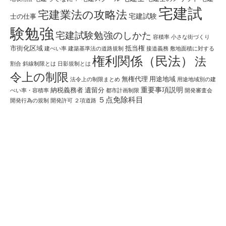
宅建試
宅建業法の攻略法
宅建試験
士の仕事
験勉強
宅建試験勉強のしかた
容積率
小さな街づくり
市街化区域
抵当権
建ぺい率
建築基準法の道路規制
接道義務
敷地面積に対する
権利関係（民法）
法
割合
斜線制限とは
日影規制とは
令上の制限
無権代理
用途地域
法令上の制限まとめ
用途地域別の建
重要事項説明
納税義務者
遺留分
ぺい率・容積率
都市計画制限
開発審査会
５点免除科目
開発行為の規制
開発許可
２項道路