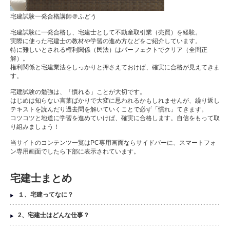
宅建試験一発合格講師＠ふどう
宅建試験に一発合格し、宅建士として不動産取引業（売買）を経験。
実際に使った宅建士の教材や学習の進め方などをご紹介しています。
特に難しいとされる権利関係（民法）はパーフェクトでクリア（全問正
解）。
権利関係と宅建業法をしっかりと押さえておけば、確実に合格が見えてきま
す。
宅建試験の勉強は、「慣れる」ことが大切です。
はじめは知らない言葉ばかりで大変に思われるかもしれませんが、繰り返し
テキストを読んだり過去問を解いていくことで必ず「慣れ」てきます。
コツコツと地道に学習を進めていけば、確実に合格します。自信をもって取
り組みましょう！
当サイトのコンテンツ一覧はPC専用画面ならサイドバーに、スマートフォ
ン専用画面でしたら下部に表示されています。
宅建士まとめ
１、宅建ってなに？
2、宅建士はどんな仕事？