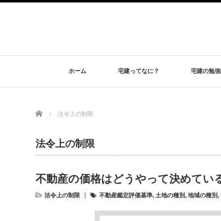
ホーム
宅建ってなに？
宅建の勉強
Home
法令上の制限
法令上の制限
不動産の価格はどうやって決めてい
法令上の制限
不動産鑑定評価基準
,
土地の種別
,
地域の種別
,