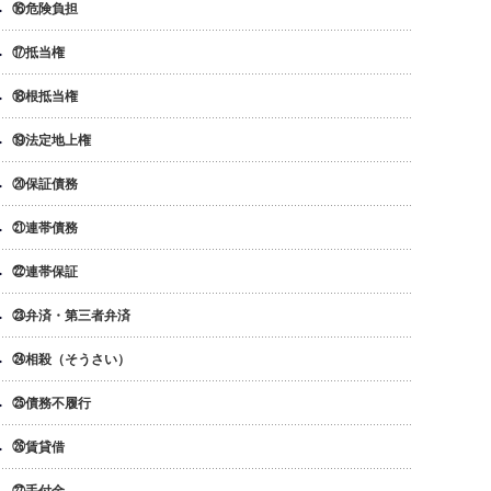
⑯危険負担
⑰抵当権
⑱根抵当権
⑲法定地上権
⑳保証債務
㉑連帯債務
㉒連帯保証
㉓弁済・第三者弁済
㉔相殺（そうさい）
㉕債務不履行
㉖賃貸借