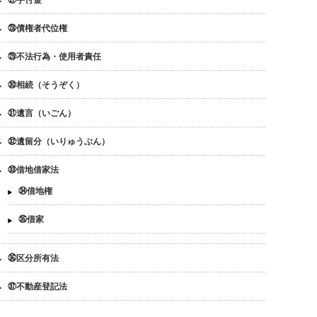
㉗手付金
㉘債権者代位権
㉙不法行為・使用者責任
㉚相続（そうぞく）
㉛遺言（いごん）
㉜遺留分（いりゅうぶん）
㉝借地借家法
㉞借地権
㉟借家
㊱区分所有法
㊲不動産登記法