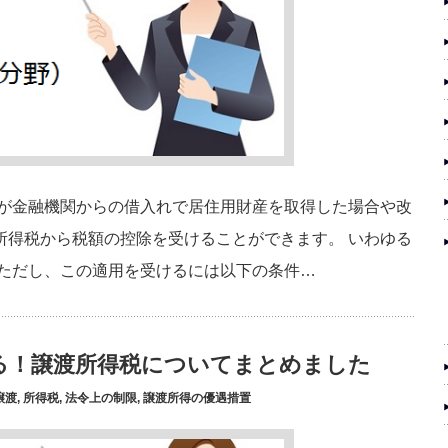
人が金融機関からの借入れで居住用財産を取得した場合や改
所得税から税額の控除を受けることができます。 いわゆる
 ただし、この適用を受けるには以下の条件…
る！譲渡所得税についてまとめました
譲渡
,
所得税
,
法令上の制限
,
譲渡所得の優遇措置