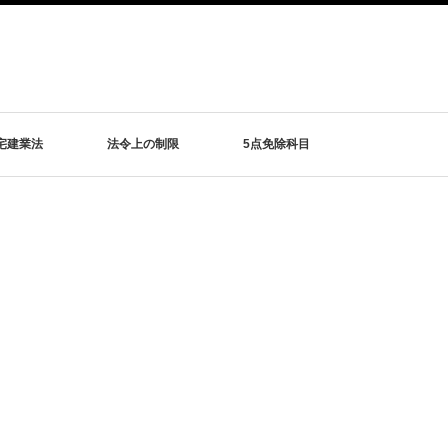
宅建業法
法令上の制限
5点免除科目