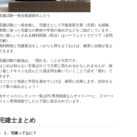
宅建試験一発合格講師＠ふどう
宅建試験に一発合格し、宅建士として不動産取引業（売買）を経験。
実際に使った宅建士の教材や学習の進め方などをご紹介しています。
特に難しいとされる権利関係（民法）はパーフェクトでクリア（全問
正解）。
権利関係と宅建業法をしっかりと押さえておけば、確実に合格が見え
てきます。
宅建試験の勉強は、「慣れる」ことが大切です。
はじめは知らない言葉ばかりで大変に思われるかもしれませんが、繰
り返しテキストを読んだり過去問を解いていくことで必ず「慣れ」て
きます。
コツコツと地道に学習を進めていけば、確実に合格します。自信をも
って取り組みましょう！
当サイトのコンテンツ一覧はPC専用画面ならサイドバーに、スマート
フォン専用画面でしたら下部に表示されています。
宅建士まとめ
１、宅建ってなに？