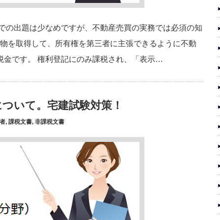
験での出題は少なめですが、不動産売買の実務では必須の知
建物を取得して、所有権を第三者に主張できるように不動
税金です。 権利登記にのみ課税され、「表示…
について。宅建試験対策！
者
,
課税文書
,
非課税文書