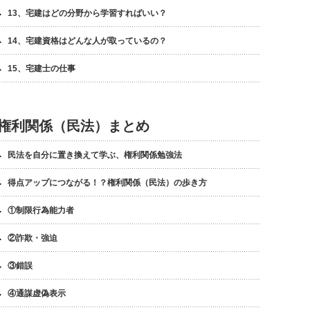
13、宅建はどの分野から学習すればいい？
14、宅建資格はどんな人が取っているの？
15、宅建士の仕事
権利関係（民法）まとめ
民法を自分に置き換えて学ぶ、権利関係勉強法
得点アップにつながる！？権利関係（民法）の歩き方
①制限行為能力者
②詐欺・強迫
③錯誤
④通謀虚偽表示