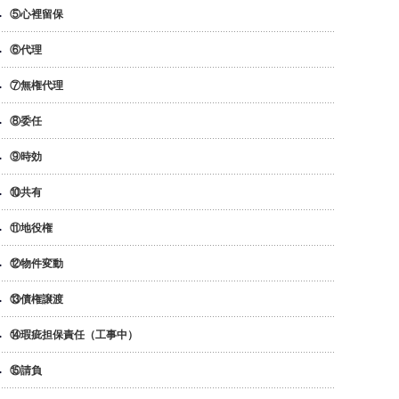
⑤心裡留保
⑥代理
⑦無権代理
⑧委任
⑨時効
⑩共有
⑪地役権
⑫物件変動
⑬債権譲渡
⑭瑕疵担保責任（工事中）
⑮請負