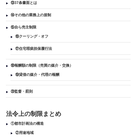
⑬37条書面とは
⑭その他の業務上の規制
⑮自ら売主制限
⑯クーリング・オフ
⑰住宅瑕疵担保履行法
⑱報酬額の制限（売買の媒介・交換）
⑲貸借の媒介・代理の報酬
⑳監督・罰則
法令上の制限まとめ
①都市計画法の構造
②用途地域