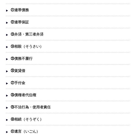
㉑連帯債務
㉒連帯保証
㉓弁済・第三者弁済
㉔相殺（そうさい）
㉕債務不履行
㉖賃貸借
㉗手付金
㉘債権者代位権
㉙不法行為・使用者責任
㉚相続（そうぞく）
㉛遺言（いごん）