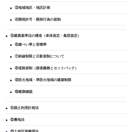
③地域地区・地区計画
④開発許可・開発行為の規制
⑤建築基準法の構造（単体規定・集団規定）
⑥建ぺい率と容積率
⑦斜線制限と日影規制について
⑧道路規制（接道義務とセットバック）
⑨防火地域・準防火地域の建築制限
⑩建築確認
⑪国土利用計画法
⑫農地法
⑬土地区画整理法