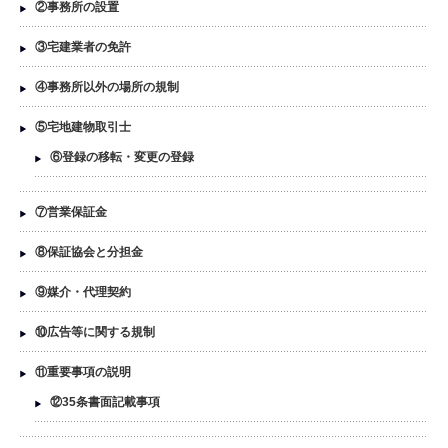
②事務所の設置
③宅建業者の免許
④事務所以外の場所の規制
⑤宅地建物取引士
⑥登録の移転・変更の登録
⑦営業保証金
⑧保証協会と分担金
⑨媒介・代理契約
⑩広告等に関する規制
⑪重要事項の説明
⑫35条書面記載事項