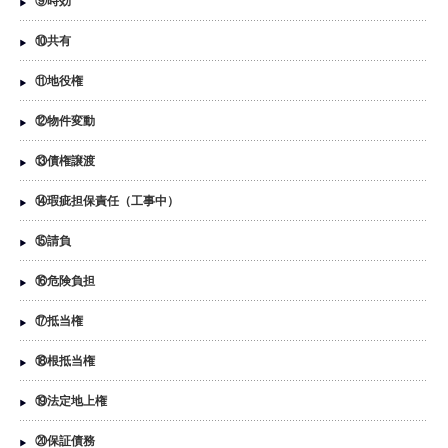
⑨時効
⑩共有
⑪地役権
⑫物件変動
⑬債権譲渡
⑭瑕疵担保責任（工事中）
⑮請負
⑯危険負担
⑰抵当権
⑱根抵当権
⑲法定地上権
⑳保証債務