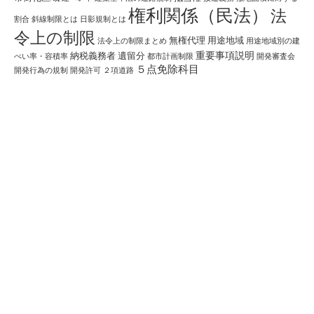
権利関係（民法）
法
割合
斜線制限とは
日影規制とは
令上の制限
無権代理
用途地域
法令上の制限まとめ
用途地域別の建
重要事項説明
納税義務者
遺留分
ぺい率・容積率
都市計画制限
開発審査会
５点免除科目
開発行為の規制
開発許可
２項道路