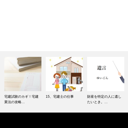
15、宅建士の仕事
財産を特定の人に遺し
8、宅建スクールはどれ
たいとき。…
がいいの…