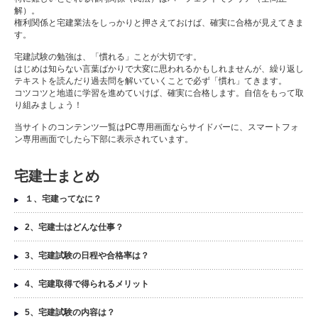
解）。
権利関係と宅建業法をしっかりと押さえておけば、確実に合格が見えてきま
す。
宅建試験の勉強は、「慣れる」ことが大切です。
はじめは知らない言葉ばかりで大変に思われるかもしれませんが、繰り返し
テキストを読んだり過去問を解いていくことで必ず「慣れ」てきます。
コツコツと地道に学習を進めていけば、確実に合格します。自信をもって取
り組みましょう！
当サイトのコンテンツ一覧はPC専用画面ならサイドバーに、スマートフォ
ン専用画面でしたら下部に表示されています。
宅建士まとめ
１、宅建ってなに？
2、宅建士はどんな仕事？
3、宅建試験の日程や合格率は？
4、宅建取得で得られるメリット
5、宅建試験の内容は？