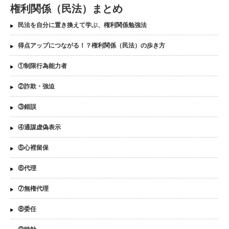
権利関係（民法）まとめ
民法を自分に置き換えて学ぶ、権利関係勉強法
得点アップにつながる！？権利関係（民法）の歩き方
①制限行為能力者
②詐欺・強迫
③錯誤
④通謀虚偽表示
⑤心裡留保
⑥代理
⑦無権代理
⑧委任