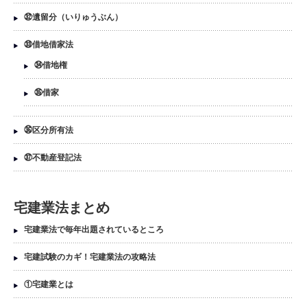
㉜遺留分（いりゅうぶん）
㉝借地借家法
㉞借地権
㉟借家
㊱区分所有法
㊲不動産登記法
宅建業法まとめ
宅建業法で毎年出題されているところ
宅建試験のカギ！宅建業法の攻略法
①宅建業とは