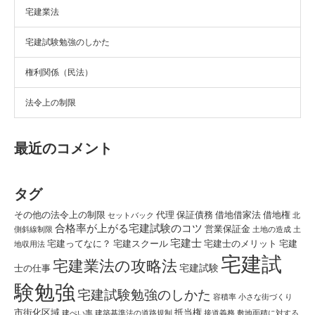
宅建業法
宅建試験勉強のしかた
権利関係（民法）
法令上の制限
最近のコメント
タグ
その他の法令上の制限
代理
保証債務
借地借家法
借地権
セットバック
北
合格率が上がる宅建試験のコツ
営業保証金
側斜線制限
土地の造成
土
宅建士
宅建ってなに？
宅建スクール
宅建士のメリット
宅建
地収用法
宅建試
宅建業法の攻略法
宅建試験
士の仕事
験勉強
宅建試験勉強のしかた
容積率
小さな街づくり
市街化区域
抵当権
建ぺい率
建築基準法の道路規制
接道義務
敷地面積に対する