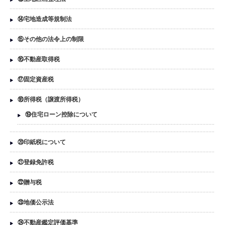
⑭宅地造成等規制法
⑮その他の法令上の制限
⑯不動産取得税
⑰固定資産税
⑱所得税（譲渡所得税）
⑲住宅ローン控除について
⑳印紙税について
㉑登録免許税
㉒贈与税
㉓地価公示法
㉔不動産鑑定評価基準