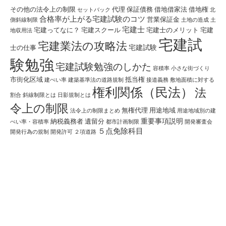
その他の法令上の制限
代理
保証債務
借地借家法
借地権
セットバック
北
合格率が上がる宅建試験のコツ
営業保証金
側斜線制限
土地の造成
土
宅建士
宅建ってなに？
宅建スクール
宅建士のメリット
宅建
地収用法
宅建試
宅建業法の攻略法
宅建試験
士の仕事
験勉強
宅建試験勉強のしかた
容積率
小さな街づくり
市街化区域
抵当権
建ぺい率
建築基準法の道路規制
接道義務
敷地面積に対する
権利関係（民法）
法
割合
斜線制限とは
日影規制とは
令上の制限
無権代理
用途地域
法令上の制限まとめ
用途地域別の建
重要事項説明
納税義務者
遺留分
ぺい率・容積率
都市計画制限
開発審査会
５点免除科目
開発行為の規制
開発許可
２項道路