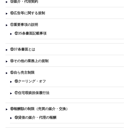
⑨媒介・代理契約
⑩広告等に関する規制
⑪重要事項の説明
⑫35条書面記載事項
⑬37条書面とは
⑭その他の業務上の規制
⑮自ら売主制限
⑯クーリング・オフ
⑰住宅瑕疵担保履行法
⑱報酬額の制限（売買の媒介・交換）
⑲貸借の媒介・代理の報酬