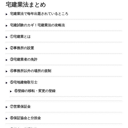
宅建業法まとめ
宅建業法で毎年出題されているところ
宅建試験のカギ！宅建業法の攻略法
①宅建業とは
②事務所の設置
③宅建業者の免許
④事務所以外の場所の規制
⑤宅地建物取引士
⑥登録の移転・変更の登録
⑦営業保証金
⑧保証協会と分担金