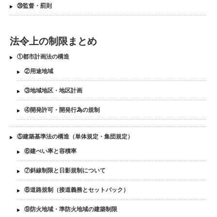
⑳監督・罰則
法令上の制限まとめ
①都市計画法の構造
②用途地域
③地域地区・地区計画
④開発許可・開発行為の規制
⑤建築基準法の構造（単体規定・集団規定）
⑥建ぺい率と容積率
⑦斜線制限と日影規制について
⑧道路規制（接道義務とセットバック）
⑨防火地域・準防火地域の建築制限