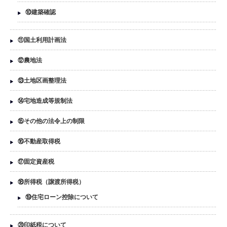
⑩建築確認
⑪国土利用計画法
⑫農地法
⑬土地区画整理法
⑭宅地造成等規制法
⑮その他の法令上の制限
⑯不動産取得税
⑰固定資産税
⑱所得税（譲渡所得税）
⑲住宅ローン控除について
⑳印紙税について