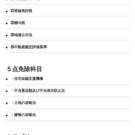
㉑登録免許税
㉒贈与税
㉓地価公示法
㉔不動産鑑定評価基準
５点免除科目
・住宅金融支援機構
・不当景品類及び不当表示防止法
・土地の攻略法
・建物の攻略法