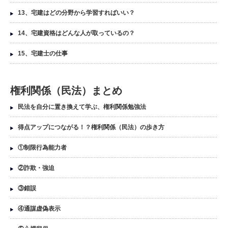
13、宅建はどの分野から学習すればいい？
14、宅建資格はどんな人が取っているの？
15、宅建士の仕事
権利関係（民法）まとめ
民法を自分に置き換えて学ぶ、権利関係勉強法
得点アップにつながる！？権利関係（民法）の歩き方
①制限行為能力者
②詐欺・強迫
③錯誤
④通謀虚偽表示