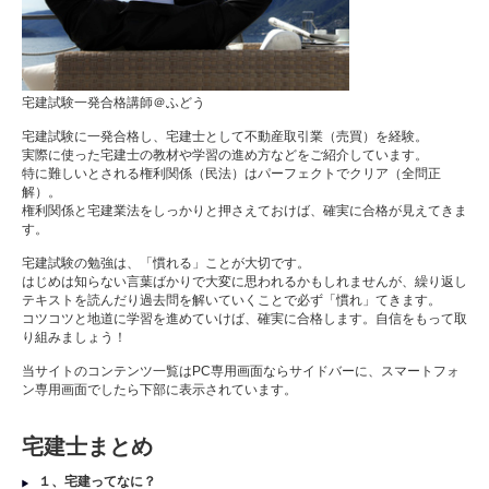
宅建試験一発合格講師＠ふどう
宅建試験に一発合格し、宅建士として不動産取引業（売買）を経験。
実際に使った宅建士の教材や学習の進め方などをご紹介しています。
特に難しいとされる権利関係（民法）はパーフェクトでクリア（全問正
解）。
権利関係と宅建業法をしっかりと押さえておけば、確実に合格が見えてきま
す。
宅建試験の勉強は、「慣れる」ことが大切です。
はじめは知らない言葉ばかりで大変に思われるかもしれませんが、繰り返し
テキストを読んだり過去問を解いていくことで必ず「慣れ」てきます。
コツコツと地道に学習を進めていけば、確実に合格します。自信をもって取
り組みましょう！
当サイトのコンテンツ一覧はPC専用画面ならサイドバーに、スマートフォ
ン専用画面でしたら下部に表示されています。
宅建士まとめ
１、宅建ってなに？