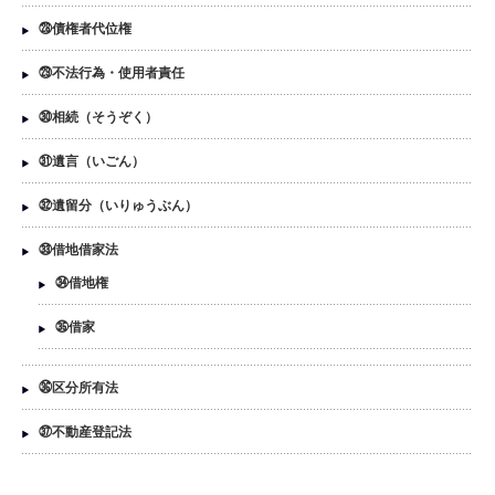
㉘債権者代位権
㉙不法行為・使用者責任
㉚相続（そうぞく）
㉛遺言（いごん）
㉜遺留分（いりゅうぶん）
㉝借地借家法
㉞借地権
㉟借家
㊱区分所有法
㊲不動産登記法