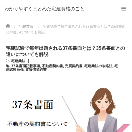
わかりやすくまとめた宅建資格のこと
Home
宅建業法
宅建試験で毎年出題される37条書面とは？35条書面
との違いについても解説
宅建試験で毎年出題される37条書面とは？35条書面との
違いについても解説
宅建業法
37条書面記載事項
,
不動産契約書
,
売買契約書
,
宅建業法の攻略法
,
宅
建試験勉強
,
賃貸借契約書