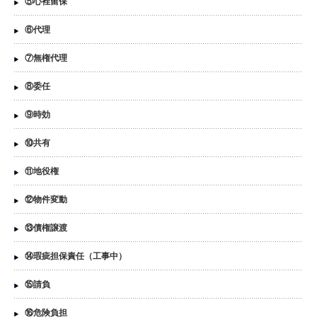
⑤心裡留保
⑥代理
⑦無権代理
⑧委任
⑨時効
⑩共有
⑪地役権
⑫物件変動
⑬債権譲渡
⑭瑕疵担保責任（工事中）
⑮請負
⑯危険負担