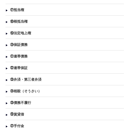
⑰抵当権
⑱根抵当権
⑲法定地上権
⑳保証債務
㉑連帯債務
㉒連帯保証
㉓弁済・第三者弁済
㉔相殺（そうさい）
㉕債務不履行
㉖賃貸借
㉗手付金