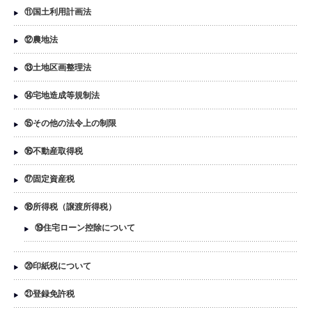
⑪国土利用計画法
⑫農地法
⑬土地区画整理法
⑭宅地造成等規制法
⑮その他の法令上の制限
⑯不動産取得税
⑰固定資産税
⑱所得税（譲渡所得税）
⑲住宅ローン控除について
⑳印紙税について
㉑登録免許税