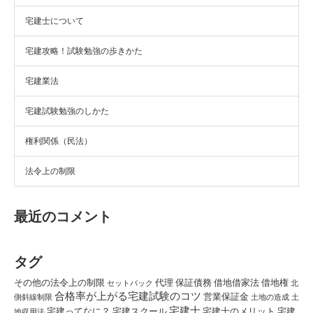
宅建士について
宅建攻略！試験勉強の歩きかた
宅建業法
宅建試験勉強のしかた
権利関係（民法）
法令上の制限
最近のコメント
タグ
その他の法令上の制限
代理
保証債務
借地借家法
借地権
セットバック
北
合格率が上がる宅建試験のコツ
営業保証金
側斜線制限
土地の造成
土
宅建士
宅建ってなに？
宅建スクール
宅建士のメリット
宅建
地収用法