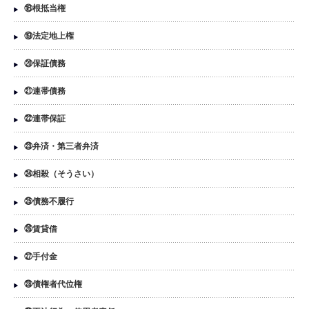
⑱根抵当権
⑲法定地上権
⑳保証債務
㉑連帯債務
㉒連帯保証
㉓弁済・第三者弁済
㉔相殺（そうさい）
㉕債務不履行
㉖賃貸借
㉗手付金
㉘債権者代位権