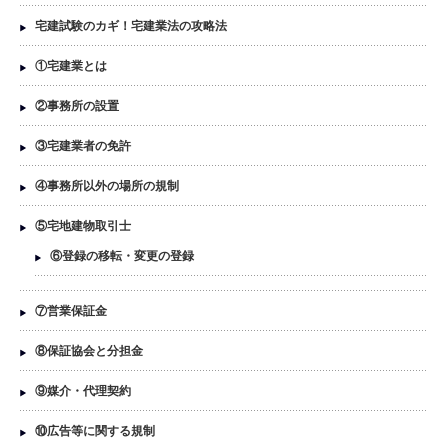
宅建試験のカギ！宅建業法の攻略法
①宅建業とは
②事務所の設置
③宅建業者の免許
④事務所以外の場所の規制
⑤宅地建物取引士
⑥登録の移転・変更の登録
⑦営業保証金
⑧保証協会と分担金
⑨媒介・代理契約
⑩広告等に関する規制