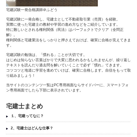
宅建試験一発合格講師＠ふどう
宅建試験に一発合格し、宅建士として不動産取引業（売買）を経験。
実際に使った宅建士の教材や学習の進め方などをご紹介しています。
特に難しいとされる権利関係（民法）はパーフェクトでクリア（全問正
解）。
権利関係と宅建業法をしっかりと押さえておけば、確実に合格が見えてきま
す。
宅建試験の勉強は、「慣れる」ことが大切です。
はじめは知らない言葉ばかりで大変に思われるかもしれませんが、繰り返し
テキストを読んだり過去問を解いていくことで必ず「慣れ」てきます。
コツコツと地道に学習を進めていけば、確実に合格します。自信をもって取
り組みましょう！
当サイトのコンテンツ一覧はPC専用画面ならサイドバーに、スマートフォ
ン専用画面でしたら下部に表示されています。
宅建士まとめ
１、宅建ってなに？
2、宅建士はどんな仕事？