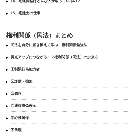
14、宅建資格はどんな人が取っているの？
15、宅建士の仕事
権利関係（民法）まとめ
民法を自分に置き換えて学ぶ、権利関係勉強法
得点アップにつながる！？権利関係（民法）の歩き方
①制限行為能力者
②詐欺・強迫
③錯誤
④通謀虚偽表示
⑤心裡留保
⑥代理