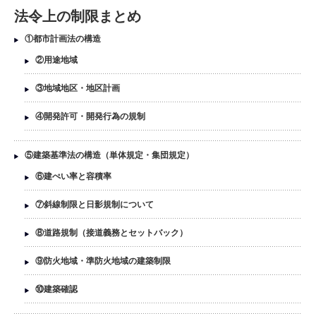
法令上の制限まとめ
①都市計画法の構造
②用途地域
③地域地区・地区計画
④開発許可・開発行為の規制
⑤建築基準法の構造（単体規定・集団規定）
⑥建ぺい率と容積率
⑦斜線制限と日影規制について
⑧道路規制（接道義務とセットバック）
⑨防火地域・準防火地域の建築制限
⑩建築確認