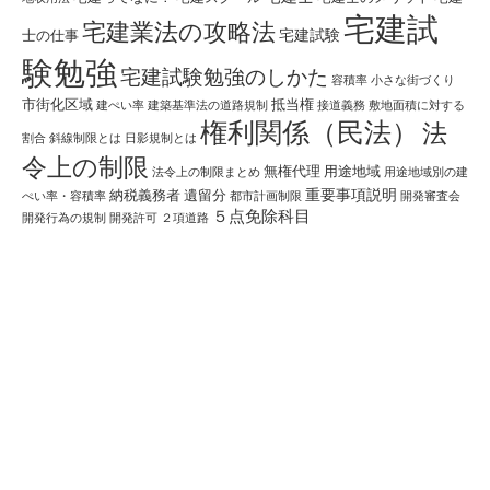
宅建試
宅建業法の攻略法
宅建試験
士の仕事
験勉強
宅建試験勉強のしかた
容積率
小さな街づくり
市街化区域
抵当権
建ぺい率
建築基準法の道路規制
接道義務
敷地面積に対する
権利関係（民法）
法
割合
斜線制限とは
日影規制とは
令上の制限
無権代理
用途地域
法令上の制限まとめ
用途地域別の建
重要事項説明
納税義務者
遺留分
ぺい率・容積率
都市計画制限
開発審査会
５点免除科目
開発行為の規制
開発許可
２項道路