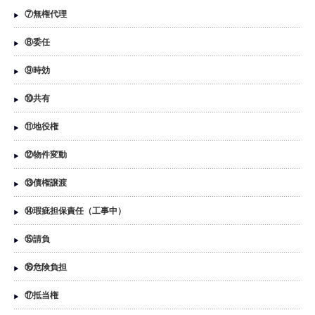
⑦無権代理
⑧委任
⑨時効
⑩共有
⑪地役権
⑫物件変動
⑬債権譲渡
⑭瑕疵担保責任（工事中）
⑮請負
⑯危険負担
⑰抵当権