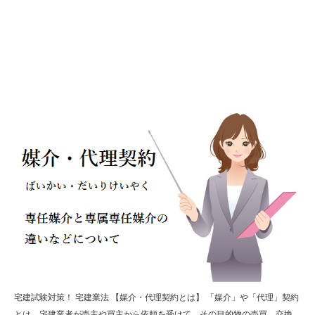
宅建試験対策！ 宅建業法 【媒介・代理契約とは】 「媒介」や「代理」契約
とは、宅建業者が売主や買主から依頼を受けて、その目的物の売買、交換、