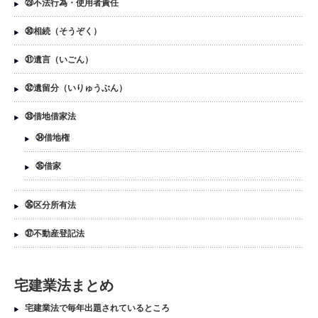
㉙不法行為・使用者責任
㉚相続（そうぞく）
㉛遺言（いごん）
㉜遺留分（いりゅうぶん）
㉝借地借家法
㉞借地権
㉟借家
㊱区分所有法
㊲不動産登記法
宅建業法まとめ
宅建業法で毎年出題されているところ