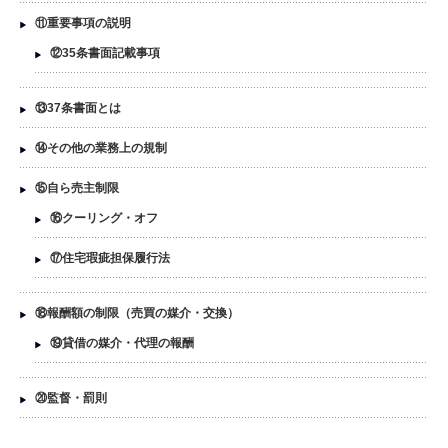
⑪重要事項の説明
⑫35条書面記載事項
⑬37条書面とは
⑭その他の業務上の規制
⑮自ら売主制限
⑯クーリング・オフ
⑰住宅瑕疵担保履行法
⑱報酬額の制限（売買の媒介・交換）
⑲貸借の媒介・代理の報酬
⑳監督・罰則