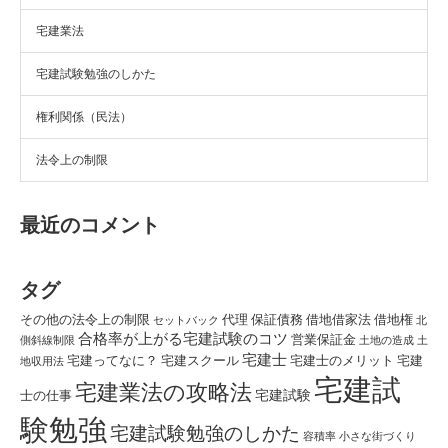
宅建業法
宅建試験勉強のしかた
権利関係（民法）
法令上の制限
最近のコメント
タグ
その他の法令上の制限
代理
保証債務
借地借家法
借地権
セットバック
北
合格率が上がる宅建試験のコツ
営業保証金
側斜線制限
土地の造成
土
宅建士
宅建ってなに？
宅建スクール
宅建士のメリット
宅建
地収用法
宅建試
宅建業法の攻略法
宅建試験
士の仕事
験勉強
宅建試験勉強のしかた
容積率
小さな街づくり