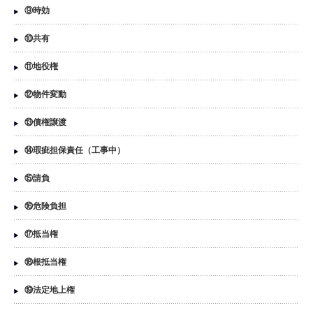
⑨時効
⑩共有
⑪地役権
⑫物件変動
⑬債権譲渡
⑭瑕疵担保責任（工事中）
⑮請負
⑯危険負担
⑰抵当権
⑱根抵当権
⑲法定地上権