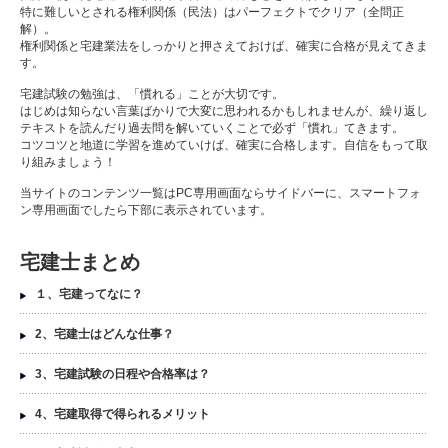
特に難しいとされる権利関係（民法）はパーフェクトでクリア（全問正
解）。
権利関係と宅建業法をしっかりと押さえておけば、確実に合格が見えてきま
す。
宅建試験の勉強は、「慣れる」ことが大切です。
はじめは知らない言葉ばかりで大変に思われるかもしれませんが、繰り返し
テキストを読んだり過去問を解いていくことで必ず「慣れ」てきます。
コツコツと地道に学習を進めていけば、確実に合格します。自信をもって取
り組みましょう！
当サイトのコンテンツ一覧はPC専用画面ならサイドバーに、スマートフォ
ン専用画面でしたら下部に表示されています。
宅建士まとめ
１、宅建ってなに？
2、宅建士はどんな仕事？
3、宅建試験の日程や合格率は？
4、宅建取得で得られるメリット