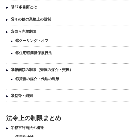
⑬37条書面とは
⑭その他の業務上の規制
⑮自ら売主制限
⑯クーリング・オフ
⑰住宅瑕疵担保履行法
⑱報酬額の制限（売買の媒介・交換）
⑲貸借の媒介・代理の報酬
⑳監督・罰則
法令上の制限まとめ
①都市計画法の構造