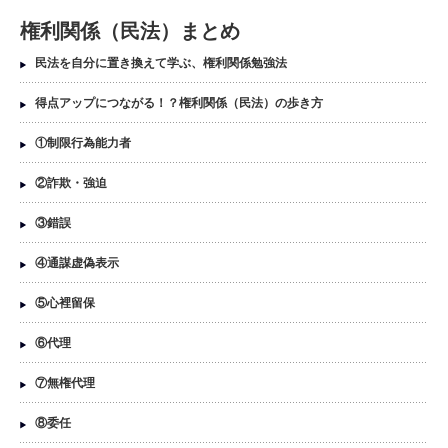
権利関係（民法）まとめ
民法を自分に置き換えて学ぶ、権利関係勉強法
得点アップにつながる！？権利関係（民法）の歩き方
①制限行為能力者
②詐欺・強迫
③錯誤
④通謀虚偽表示
⑤心裡留保
⑥代理
⑦無権代理
⑧委任