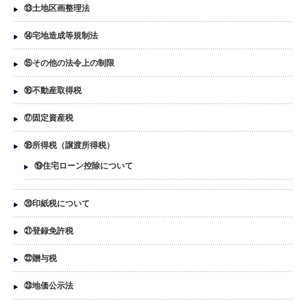
⑬土地区画整理法
⑭宅地造成等規制法
⑮その他の法令上の制限
⑯不動産取得税
⑰固定資産税
⑱所得税（譲渡所得税）
⑲住宅ローン控除について
⑳印紙税について
㉑登録免許税
㉒贈与税
㉓地価公示法