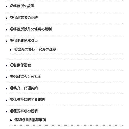
②事務所の設置
③宅建業者の免許
④事務所以外の場所の規制
⑤宅地建物取引士
⑥登録の移転・変更の登録
⑦営業保証金
⑧保証協会と分担金
⑨媒介・代理契約
⑩広告等に関する規制
⑪重要事項の説明
⑫35条書面記載事項