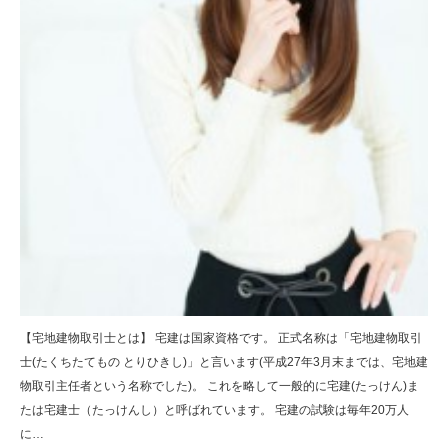
【宅地建物取引士とは】 宅建は国家資格です。 正式名称は「宅地建物取引
士(たくちたてもの とりひきし)」と言います(平成27年3月末までは、宅地建
物取引主任者という名称でした)。 これを略して一般的に宅建(たっけん)ま
たは宅建士（たっけんし）と呼ばれています。 宅建の試験は毎年20万人
に…