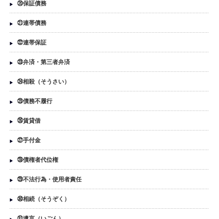
⑳保証債務
㉑連帯債務
㉒連帯保証
㉓弁済・第三者弁済
㉔相殺（そうさい）
㉕債務不履行
㉖賃貸借
㉗手付金
㉘債権者代位権
㉙不法行為・使用者責任
㉚相続（そうぞく）
㉛遺言（いごん）