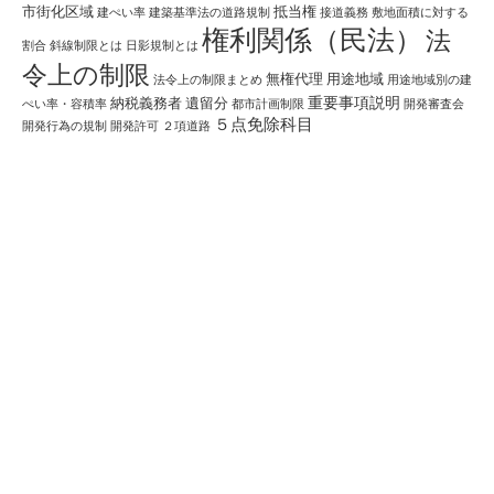
市街化区域
抵当権
建ぺい率
建築基準法の道路規制
接道義務
敷地面積に対する
権利関係（民法）
法
割合
斜線制限とは
日影規制とは
令上の制限
無権代理
用途地域
法令上の制限まとめ
用途地域別の建
重要事項説明
納税義務者
遺留分
ぺい率・容積率
都市計画制限
開発審査会
５点免除科目
開発行為の規制
開発許可
２項道路