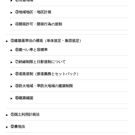
②用途地域
③地域地区・地区計画
④開発許可・開発行為の規制
⑤建築基準法の構造（単体規定・集団規定）
⑥建ぺい率と容積率
⑦斜線制限と日影規制について
⑧道路規制（接道義務とセットバック）
⑨防火地域・準防火地域の建築制限
⑩建築確認
⑪国土利用計画法
⑫農地法