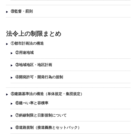
⑳監督・罰則
法令上の制限まとめ
①都市計画法の構造
②用途地域
③地域地区・地区計画
④開発許可・開発行為の規制
⑤建築基準法の構造（単体規定・集団規定）
⑥建ぺい率と容積率
⑦斜線制限と日影規制について
⑧道路規制（接道義務とセットバック）