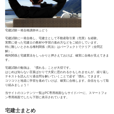
宅建試験一発合格講師＠ふどう
宅建試験に一発合格し、宅建士として不動産取引業（売買）を経験。
実際に使った宅建士の教材や学習の進め方などをご紹介しています。
特に難しいとされる権利関係（民法）はパーフェクトでクリア（全問正
解）。
権利関係と宅建業法をしっかりと押さえておけば、確実に合格が見えてきま
す。
宅建試験の勉強は、「慣れる」ことが大切です。
はじめは知らない言葉ばかりで大変に思われるかもしれませんが、繰り返し
テキストを読んだり過去問を解いていくことで必ず「慣れ」てきます。
コツコツと地道に学習を進めていけば、確実に合格します。自信をもって取
り組みましょう！
当サイトのコンテンツ一覧はPC専用画面ならサイドバーに、スマートフォ
ン専用画面でしたら下部に表示されています。
宅建士まとめ