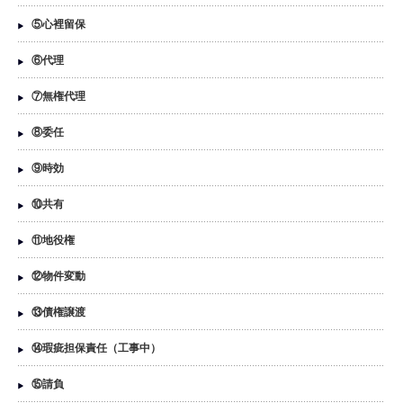
⑤心裡留保
⑥代理
⑦無権代理
⑧委任
⑨時効
⑩共有
⑪地役権
⑫物件変動
⑬債権譲渡
⑭瑕疵担保責任（工事中）
⑮請負