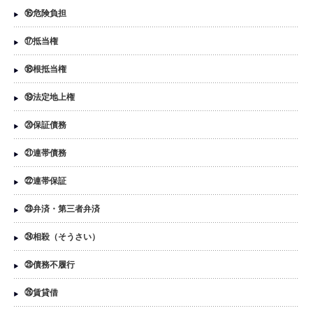
⑯危険負担
⑰抵当権
⑱根抵当権
⑲法定地上権
⑳保証債務
㉑連帯債務
㉒連帯保証
㉓弁済・第三者弁済
㉔相殺（そうさい）
㉕債務不履行
㉖賃貸借