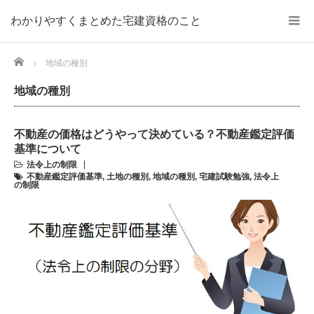
わかりやすくまとめた宅建資格のこと
Home
地域の種別
地域の種別
不動産の価格はどうやって決めている？不動産鑑定評価
基準について
法令上の制限
不動産鑑定評価基準
,
土地の種別
,
地域の種別
,
宅建試験勉強
,
法令上
の制限