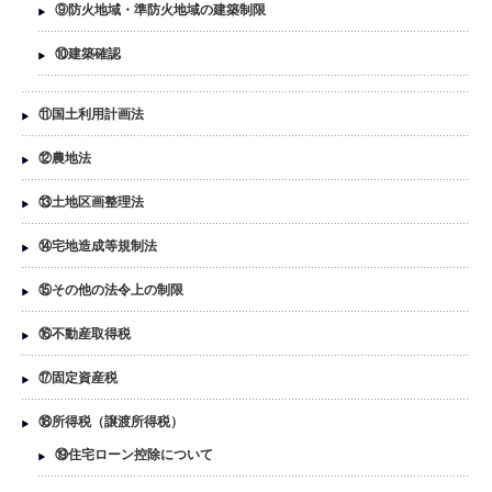
⑨防火地域・準防火地域の建築制限
⑩建築確認
⑪国土利用計画法
⑫農地法
⑬土地区画整理法
⑭宅地造成等規制法
⑮その他の法令上の制限
⑯不動産取得税
⑰固定資産税
⑱所得税（譲渡所得税）
⑲住宅ローン控除について