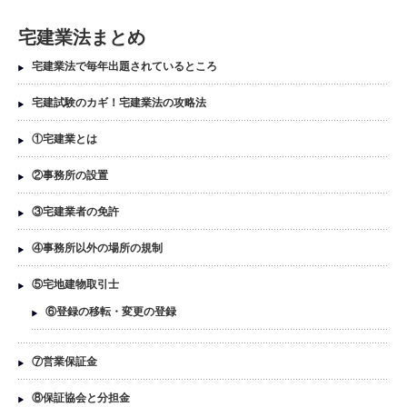
宅建業法まとめ
宅建業法で毎年出題されているところ
宅建試験のカギ！宅建業法の攻略法
①宅建業とは
②事務所の設置
③宅建業者の免許
④事務所以外の場所の規制
⑤宅地建物取引士
⑥登録の移転・変更の登録
⑦営業保証金
⑧保証協会と分担金