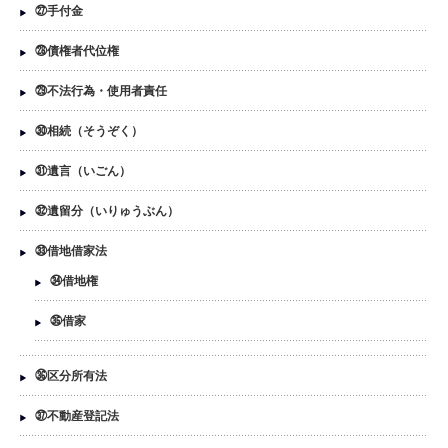
㉗手付金
㉘債権者代位権
㉙不法行為・使用者責任
㉚相続（そうぞく）
㉛遺言（いごん）
㉜遺留分（いりゅうぶん）
㉝借地借家法
㉞借地権
㉟借家
㊱区分所有法
㊲不動産登記法