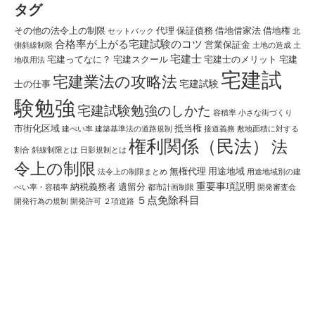
タグ
その他の法令上の制限
代理
保証債務
借地借家法
借地権
セットバック
北
合格率が上がる宅建試験のコツ
営業保証金
側斜線制限
土地の造成
土
宅建士
宅建ってなに？
宅建スクール
宅建士のメリット
宅建
地収用法
宅建試
宅建業法の攻略法
宅建試験
士の仕事
験勉強
宅建試験勉強のしかた
容積率
小さな街づくり
市街化区域
抵当権
建ぺい率
建築基準法の道路規制
接道義務
敷地面積に対する
権利関係（民法）
法
割合
斜線制限とは
日影規制とは
令上の制限
無権代理
用途地域
法令上の制限まとめ
用途地域別の建
重要事項説明
納税義務者
遺留分
ぺい率・容積率
都市計画制限
開発審査会
５点免除科目
開発行為の規制
開発許可
２項道路