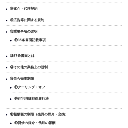
⑨媒介・代理契約
⑩広告等に関する規制
⑪重要事項の説明
⑫35条書面記載事項
⑬37条書面とは
⑭その他の業務上の規制
⑮自ら売主制限
⑯クーリング・オフ
⑰住宅瑕疵担保履行法
⑱報酬額の制限（売買の媒介・交換）
⑲貸借の媒介・代理の報酬