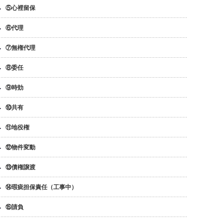
⑤心裡留保
⑥代理
⑦無権代理
⑧委任
⑨時効
⑩共有
⑪地役権
⑫物件変動
⑬債権譲渡
⑭瑕疵担保責任（工事中）
⑮請負