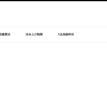
宅建業法
法令上の制限
5点免除科目