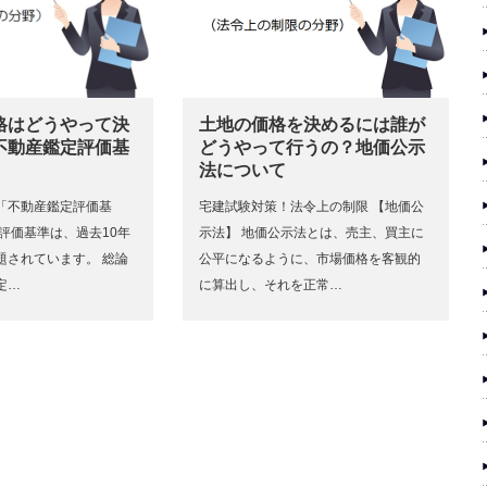
格はどうやって決
土地の価格を決めるには誰が
不動産鑑定評価基
どうやって行うの？地価公示
法について
「不動産鑑定評価基
宅建試験対策！法令上の制限 【地価公
評価基準は、過去10年
示法】 地価公示法とは、売主、買主に
題されています。 総論
公平になるように、市場価格を客観的
定…
に算出し、それを正常…