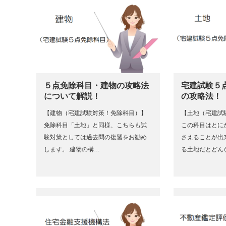
５点免除科目・建物の攻略法
宅建試験５
について解説！
の攻略法！
【建物（宅建試験対策！免除科目）】
【土地（宅建試
免除科目「土地」と同様、こちらも試
この科目はとに
験対策としては過去問の復習をお勧め
さえることが出
します。 建物の構…
る土地だとどん