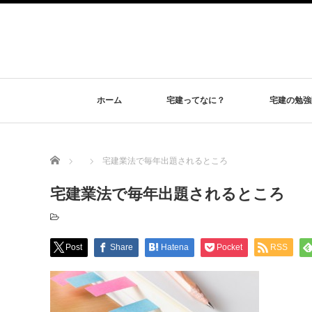
ホーム
宅建ってなに？
宅建の勉強
Home
宅建業法で毎年出題されるところ
宅建業法で毎年出題されるところ
Post
Share
Hatena
Pocket
RSS