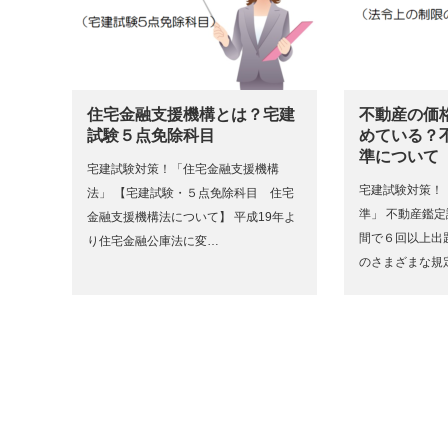
住宅金融支援機構とは？宅建
不動産の価
試験５点免除科目
めている？
準について
宅建試験対策！「住宅金融支援機構
宅建試験対策！
法」 【宅建試験・５点免除科目 住宅
準」 不動産鑑定
金融支援機構法について】 平成19年よ
間で６回以上出
り住宅金融公庫法に変…
のさまざまな規