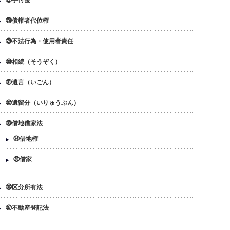
㉗手付金
㉘債権者代位権
㉙不法行為・使用者責任
㉚相続（そうぞく）
㉛遺言（いごん）
㉜遺留分（いりゅうぶん）
㉝借地借家法
㉞借地権
㉟借家
㊱区分所有法
㊲不動産登記法