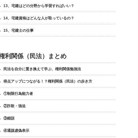
13、宅建はどの分野から学習すればいい？
14、宅建資格はどんな人が取っているの？
15、宅建士の仕事
権利関係（民法）まとめ
民法を自分に置き換えて学ぶ、権利関係勉強法
得点アップにつながる！？権利関係（民法）の歩き方
①制限行為能力者
②詐欺・強迫
③錯誤
④通謀虚偽表示