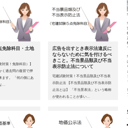
点免除科目・土地
広告を出すとき表示法違反に
ならないために気を付けるべ
きこと。不当景品類及び不当
験対策！免除科目）】
表示防止法について
かく過去問の復習で押
宅建試験対策！不当景品類及び不当表
来ます。 「何の側にあ
示防止法 【不当景品類及び不当表示防
な…
止法とは】 「不当景表法」という略称
が使われることが多い…