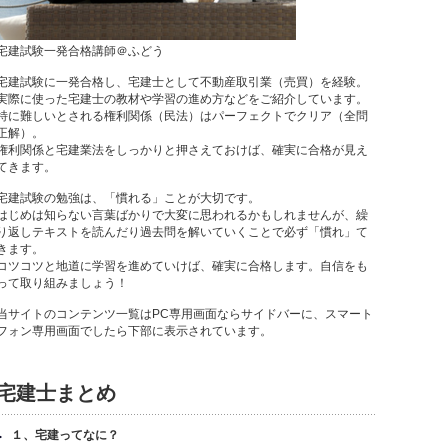
宅建試験一発合格講師＠ふどう
宅建試験に一発合格し、宅建士として不動産取引業（売買）を経験。
実際に使った宅建士の教材や学習の進め方などをご紹介しています。
特に難しいとされる権利関係（民法）はパーフェクトでクリア（全問
正解）。
権利関係と宅建業法をしっかりと押さえておけば、確実に合格が見え
てきます。
宅建試験の勉強は、「慣れる」ことが大切です。
はじめは知らない言葉ばかりで大変に思われるかもしれませんが、繰
り返しテキストを読んだり過去問を解いていくことで必ず「慣れ」て
きます。
コツコツと地道に学習を進めていけば、確実に合格します。自信をも
って取り組みましょう！
当サイトのコンテンツ一覧はPC専用画面ならサイドバーに、スマート
フォン専用画面でしたら下部に表示されています。
宅建士まとめ
１、宅建ってなに？