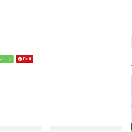
feedly
Pin it