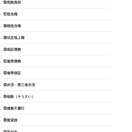
⑯危険負担
⑰抵当権
⑱根抵当権
⑲法定地上権
⑳保証債務
㉑連帯債務
㉒連帯保証
㉓弁済・第三者弁済
㉔相殺（そうさい）
㉕債務不履行
㉖賃貸借