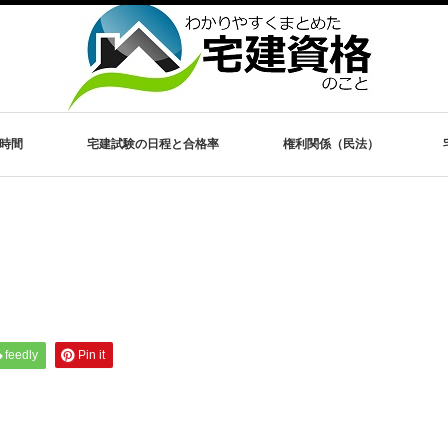
時間
宅建試験の日程と合格率
権利関係（民法）
feedly
Pin it