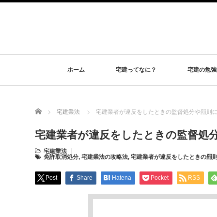
ホーム
宅建ってなに？
宅建の勉強
Home
宅建業法
宅建業者が違反をしたときの監督処分や罰則
宅建業者が違反をしたときの監督処
宅建業法
免許取消処分
,
宅建業法の攻略法
,
宅建業者が違反をしたときの罰
Post
Share
Hatena
Pocket
RSS