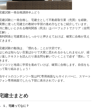
宅建試験一発合格講師＠ふどう
宅建試験に一発合格し、宅建士として不動産取引業（売買）を経験。
実際に使った宅建士の教材や学習の進め方などをご紹介しています。
特に難しいとされる権利関係（民法）はパーフェクトでクリア（全問
正解）。
権利関係と宅建業法をしっかりと押さえておけば、確実に合格が見え
てきます。
宅建試験の勉強は、「慣れる」ことが大切です。
はじめは知らない言葉ばかりで大変に思われるかもしれませんが、繰
り返しテキストを読んだり過去問を解いていくことで必ず「慣れ」て
きます。
コツコツと地道に学習を進めていけば、確実に合格します。自信をも
って取り組みましょう！
当サイトのコンテンツ一覧はPC専用画面ならサイドバーに、スマート
フォン専用画面でしたら下部に表示されています。
宅建士まとめ
１、宅建ってなに？