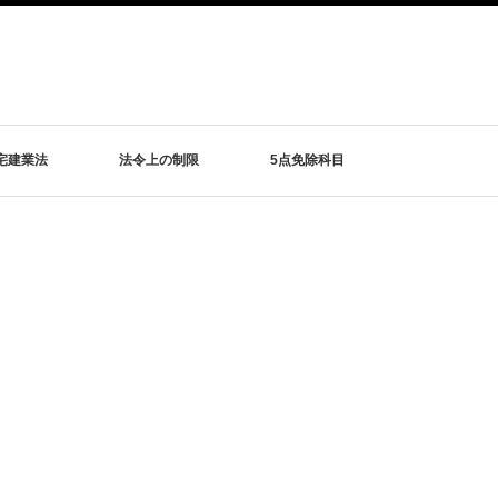
宅建業法
法令上の制限
5点免除科目