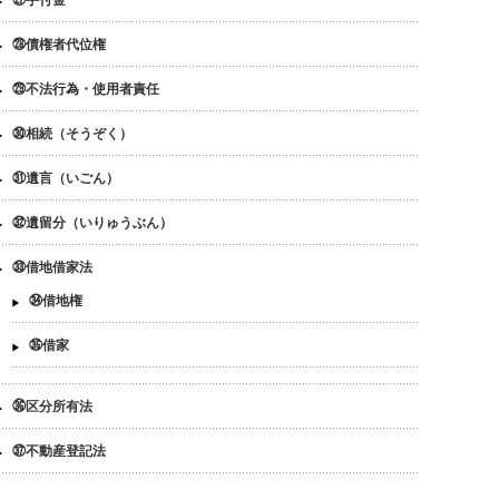
㉗手付金
㉘債権者代位権
㉙不法行為・使用者責任
㉚相続（そうぞく）
㉛遺言（いごん）
㉜遺留分（いりゅうぶん）
㉝借地借家法
㉞借地権
㉟借家
㊱区分所有法
㊲不動産登記法