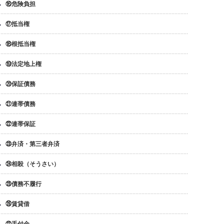
⑯危険負担
⑰抵当権
⑱根抵当権
⑲法定地上権
⑳保証債務
㉑連帯債務
㉒連帯保証
㉓弁済・第三者弁済
㉔相殺（そうさい）
㉕債務不履行
㉖賃貸借