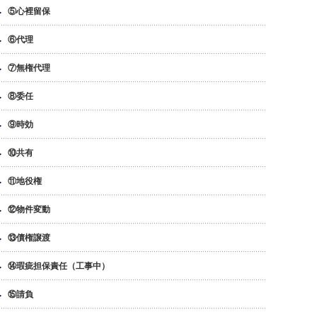
⑤心裡留保
⑥代理
⑦無権代理
⑧委任
⑨時効
⑩共有
⑪地役権
⑫物件変動
⑬債権譲渡
⑭瑕疵担保責任（工事中）
⑮請負