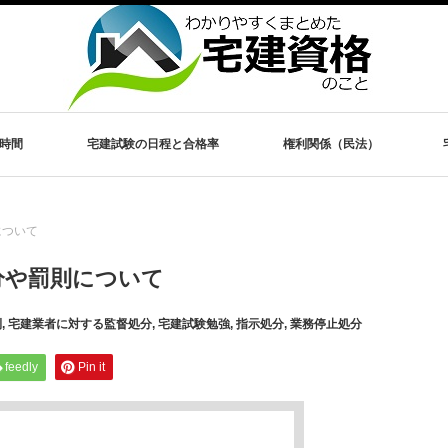
時間
宅建試験の日程と合格率
権利関係（民法）
について
分や罰則について
則
,
宅建業者に対する監督処分
,
宅建試験勉強
,
指示処分
,
業務停止処分
feedly
Pin it