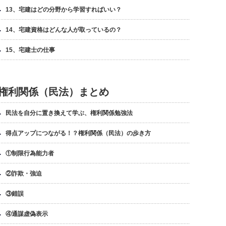
13、宅建はどの分野から学習すればいい？
14、宅建資格はどんな人が取っているの？
15、宅建士の仕事
権利関係（民法）まとめ
民法を自分に置き換えて学ぶ、権利関係勉強法
得点アップにつながる！？権利関係（民法）の歩き方
①制限行為能力者
②詐欺・強迫
③錯誤
④通謀虚偽表示