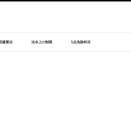
宅建業法
法令上の制限
5点免除科目