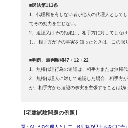
■民法第113条
1、代理権を有しない者が他人の代理人として
てその効力を生じない。
2、追認又はその拒絶は、相手方に対してしな
し、相手方がその事実を知ったときは、この限
■判例、最判昭和47・12・22
1、無権代理行為の追認は、相手方または無権
2、無権代理人に対して追認した場合、相手方
が、相手方から追認の事実を主張することは妨
【宅建試験問題の例題】
問：AはBの代理人として、B所有の甲土地をCに売