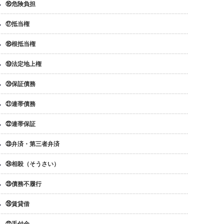
⑯危険負担
⑰抵当権
⑱根抵当権
⑲法定地上権
⑳保証債務
㉑連帯債務
㉒連帯保証
㉓弁済・第三者弁済
㉔相殺（そうさい）
㉕債務不履行
㉖賃貸借