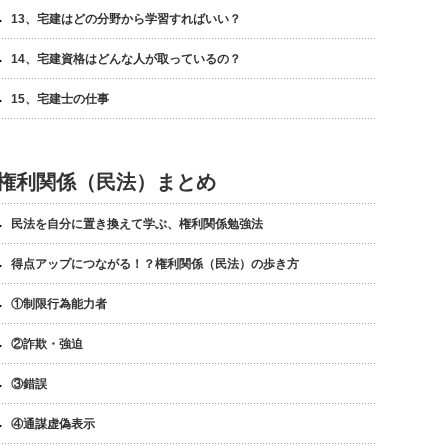
13、宅建はどの分野から学習すればいい？
14、宅建資格はどんな人が取っているの？
15、宅建士の仕事
権利関係（民法）まとめ
民法を自分に置き換えて学ぶ、権利関係勉強法
得点アップにつながる！？権利関係（民法）の歩き方
①制限行為能力者
②詐欺・強迫
③錯誤
④通謀虚偽表示