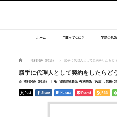
ホーム
宅建ってなに？
宅建の勉強
Home
権利関係（民法）
勝手に代理人として契約をしたらど
勝手に代理人として契約をしたらど
権利関係（民法）
宅建試験勉強
,
権利関係（民法）
,
無権代
Post
Share
Hatena
Pocket
RSS