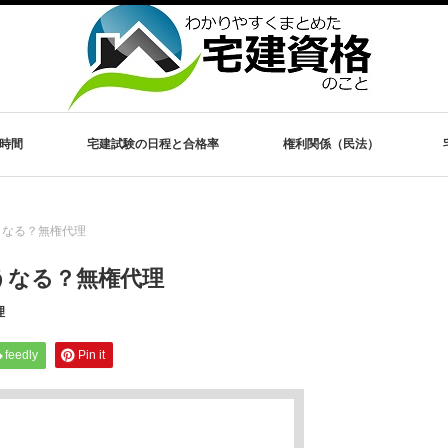
時間
宅建試験の日程と合格率
権利関係（民法）
うなる？無権代理
うなる？無権代理
理
feedly
Pin it