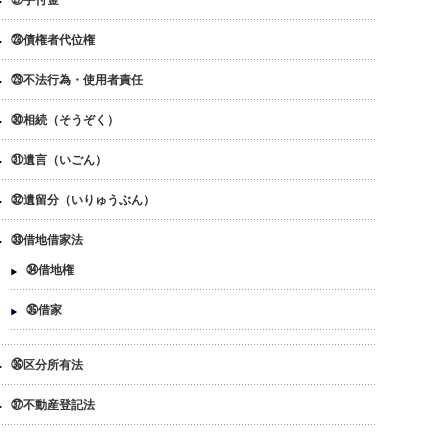
㉗手付金
㉘債権者代位権
㉙不法行為・使用者責任
㉚相続（そうぞく）
㉛遺言（いごん）
㉜遺留分（いりゅうぶん）
㉝借地借家法
㉞借地権
㉟借家
㊱区分所有法
㊲不動産登記法