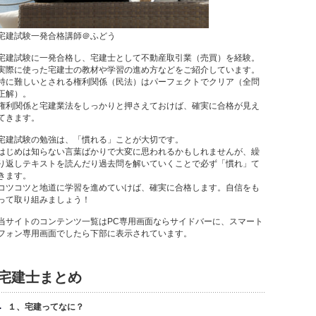
宅建試験一発合格講師＠ふどう
宅建試験に一発合格し、宅建士として不動産取引業（売買）を経験。
実際に使った宅建士の教材や学習の進め方などをご紹介しています。
特に難しいとされる権利関係（民法）はパーフェクトでクリア（全問
正解）。
権利関係と宅建業法をしっかりと押さえておけば、確実に合格が見え
てきます。
宅建試験の勉強は、「慣れる」ことが大切です。
はじめは知らない言葉ばかりで大変に思われるかもしれませんが、繰
り返しテキストを読んだり過去問を解いていくことで必ず「慣れ」て
きます。
コツコツと地道に学習を進めていけば、確実に合格します。自信をも
って取り組みましょう！
当サイトのコンテンツ一覧はPC専用画面ならサイドバーに、スマート
フォン専用画面でしたら下部に表示されています。
宅建士まとめ
１、宅建ってなに？