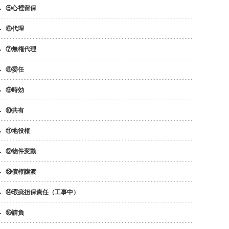
⑤心裡留保
⑥代理
⑦無権代理
⑧委任
⑨時効
⑩共有
⑪地役権
⑫物件変動
⑬債権譲渡
⑭瑕疵担保責任（工事中）
⑮請負