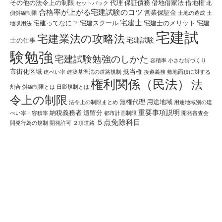
その他の法令上の制限
代理
保証債務
借地借家法
借地権
セットバック
北
合格率が上がる宅建試験のコツ
営業保証金
側斜線制限
土地の造成
土
宅建士
宅建ってなに？
宅建スクール
宅建士のメリット
宅建
地収用法
宅建試
宅建業法の攻略法
宅建試験
士の仕事
験勉強
宅建試験勉強のしかた
容積率
小さな街づくり
市街化区域
抵当権
建ぺい率
建築基準法の道路規制
接道義務
敷地面積に対する
権利関係（民法）
法
割合
斜線制限とは
日影規制とは
令上の制限
無権代理
用途地域
法令上の制限まとめ
用途地域別の建
重要事項説明
納税義務者
遺留分
ぺい率・容積率
都市計画制限
開発審査会
５点免除科目
開発行為の規制
開発許可
２項道路