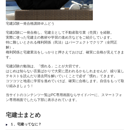
宅建試験一発合格講師＠ふどう
宅建試験に一発合格し、宅建士として不動産取引業（売買）を経験。
実際に使った宅建士の教材や学習の進め方などをご紹介しています。
特に難しいとされる権利関係（民法）はパーフェクトでクリア（全問正
解）。
権利関係と宅建業法をしっかりと押さえておけば、確実に合格が見えてきま
す。
宅建試験の勉強は、「慣れる」ことが大切です。
はじめは知らない言葉ばかりで大変に思われるかもしれませんが、繰り返し
テキストを読んだり過去問を解いていくことで必ず「慣れ」てきます。
コツコツと地道に学習を進めていけば、確実に合格します。自信をもって取
り組みましょう！
当サイトのコンテンツ一覧はPC専用画面ならサイドバーに、スマートフォ
ン専用画面でしたら下部に表示されています。
宅建士まとめ
１、宅建ってなに？