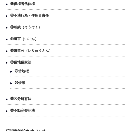
㉘債権者代位権
㉙不法行為・使用者責任
㉚相続（そうぞく）
㉛遺言（いごん）
㉜遺留分（いりゅうぶん）
㉝借地借家法
㉞借地権
㉟借家
㊱区分所有法
㊲不動産登記法