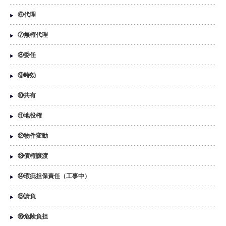
⑥代理
⑦無権代理
⑧委任
⑨時効
⑩共有
⑪地役権
⑫物件変動
⑬債権譲渡
⑭瑕疵担保責任（工事中）
⑮請負
⑯危険負担