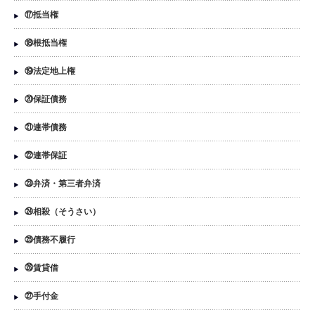
⑰抵当権
⑱根抵当権
⑲法定地上権
⑳保証債務
㉑連帯債務
㉒連帯保証
㉓弁済・第三者弁済
㉔相殺（そうさい）
㉕債務不履行
㉖賃貸借
㉗手付金