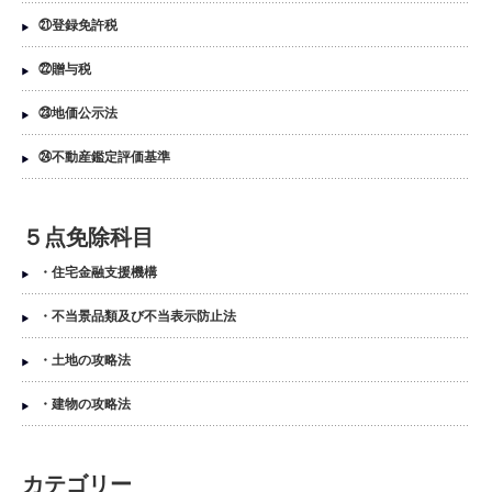
㉑登録免許税
㉒贈与税
㉓地価公示法
㉔不動産鑑定評価基準
５点免除科目
・住宅金融支援機構
・不当景品類及び不当表示防止法
・土地の攻略法
・建物の攻略法
カテゴリー