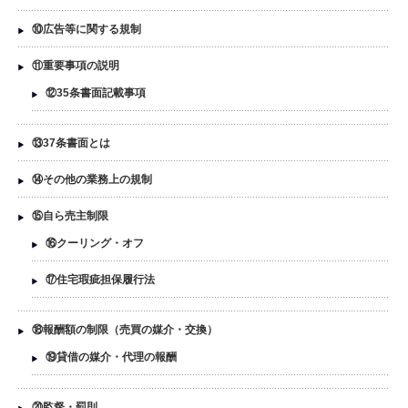
⑩広告等に関する規制
⑪重要事項の説明
⑫35条書面記載事項
⑬37条書面とは
⑭その他の業務上の規制
⑮自ら売主制限
⑯クーリング・オフ
⑰住宅瑕疵担保履行法
⑱報酬額の制限（売買の媒介・交換）
⑲貸借の媒介・代理の報酬
⑳監督・罰則