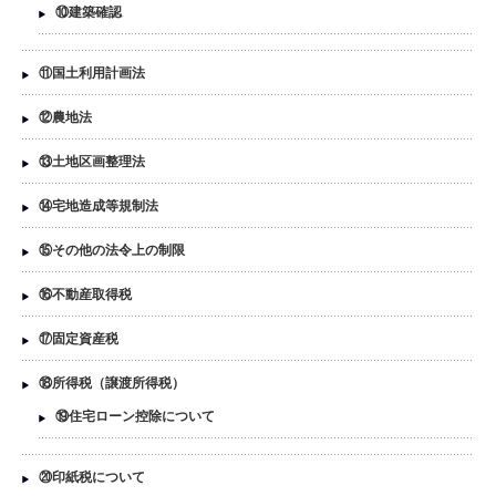
⑩建築確認
⑪国土利用計画法
⑫農地法
⑬土地区画整理法
⑭宅地造成等規制法
⑮その他の法令上の制限
⑯不動産取得税
⑰固定資産税
⑱所得税（譲渡所得税）
⑲住宅ローン控除について
⑳印紙税について