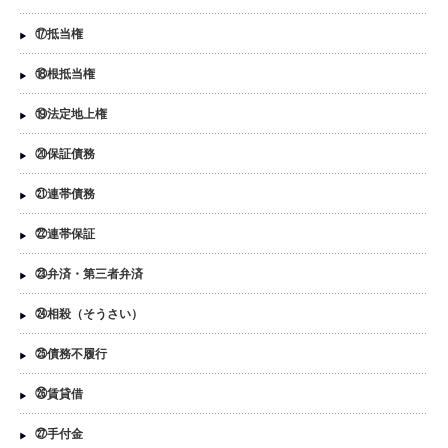
⑰抵当権
⑱根抵当権
⑲法定地上権
⑳保証債務
㉑連帯債務
㉒連帯保証
㉓弁済・第三者弁済
㉔相殺（そうさい）
㉕債務不履行
㉖賃貸借
㉗手付金