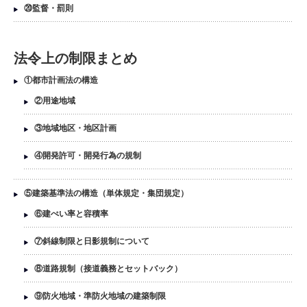
⑳監督・罰則
法令上の制限まとめ
①都市計画法の構造
②用途地域
③地域地区・地区計画
④開発許可・開発行為の規制
⑤建築基準法の構造（単体規定・集団規定）
⑥建ぺい率と容積率
⑦斜線制限と日影規制について
⑧道路規制（接道義務とセットバック）
⑨防火地域・準防火地域の建築制限