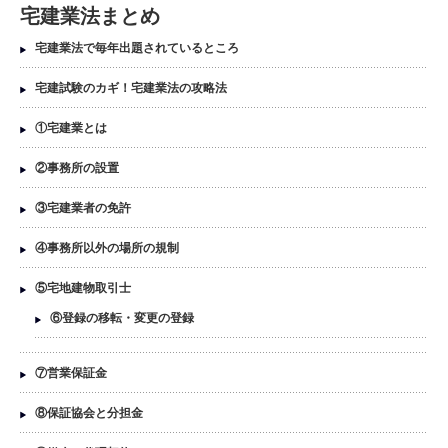
宅建業法まとめ
宅建業法で毎年出題されているところ
宅建試験のカギ！宅建業法の攻略法
①宅建業とは
②事務所の設置
③宅建業者の免許
④事務所以外の場所の規制
⑤宅地建物取引士
⑥登録の移転・変更の登録
⑦営業保証金
⑧保証協会と分担金