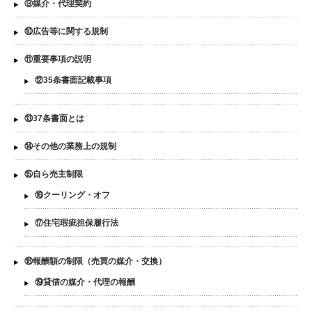
⑨媒介・代理契約
⑩広告等に関する規制
⑪重要事項の説明
⑫35条書面記載事項
⑬37条書面とは
⑭その他の業務上の規制
⑮自ら売主制限
⑯クーリング・オフ
⑰住宅瑕疵担保履行法
⑱報酬額の制限（売買の媒介・交換）
⑲貸借の媒介・代理の報酬