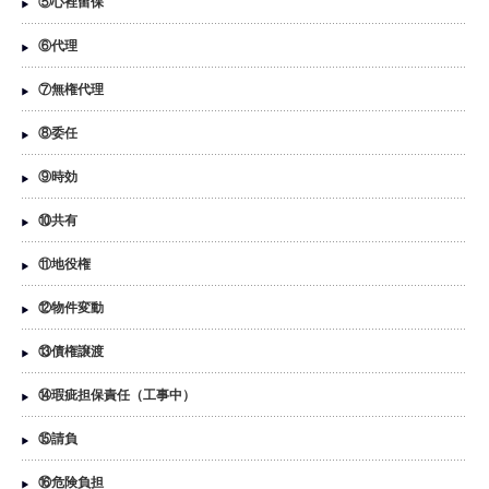
⑤心裡留保
⑥代理
⑦無権代理
⑧委任
⑨時効
⑩共有
⑪地役権
⑫物件変動
⑬債権譲渡
⑭瑕疵担保責任（工事中）
⑮請負
⑯危険負担