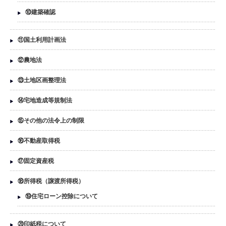
⑩建築確認
⑪国土利用計画法
⑫農地法
⑬土地区画整理法
⑭宅地造成等規制法
⑮その他の法令上の制限
⑯不動産取得税
⑰固定資産税
⑱所得税（譲渡所得税）
⑲住宅ローン控除について
⑳印紙税について