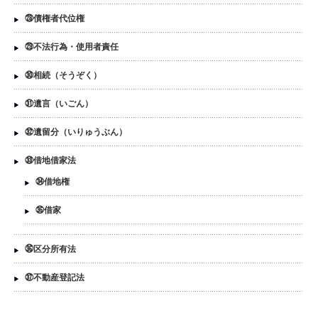
㉘債権者代位権
㉙不法行為・使用者責任
㉚相続（そうぞく）
㉛遺言（いごん）
㉜遺留分（いりゅうぶん）
㉝借地借家法
㉞借地権
㉟借家
㊱区分所有法
㊲不動産登記法