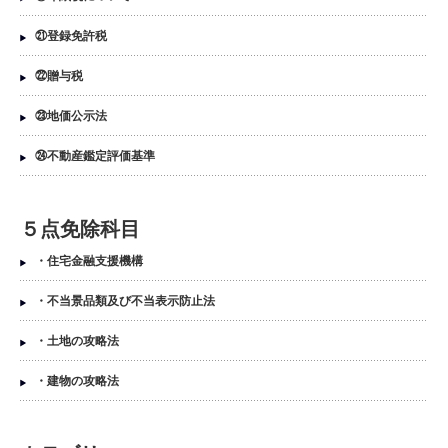
㉑登録免許税
㉒贈与税
㉓地価公示法
㉔不動産鑑定評価基準
５点免除科目
・住宅金融支援機構
・不当景品類及び不当表示防止法
・土地の攻略法
・建物の攻略法