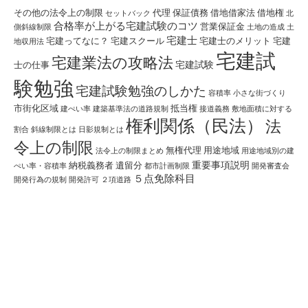
その他の法令上の制限
代理
保証債務
借地借家法
借地権
セットバック
北
合格率が上がる宅建試験のコツ
営業保証金
側斜線制限
土地の造成
土
宅建士
宅建ってなに？
宅建スクール
宅建士のメリット
宅建
地収用法
宅建試
宅建業法の攻略法
宅建試験
士の仕事
験勉強
宅建試験勉強のしかた
容積率
小さな街づくり
市街化区域
抵当権
建ぺい率
建築基準法の道路規制
接道義務
敷地面積に対する
権利関係（民法）
法
割合
斜線制限とは
日影規制とは
令上の制限
無権代理
用途地域
法令上の制限まとめ
用途地域別の建
重要事項説明
納税義務者
遺留分
ぺい率・容積率
都市計画制限
開発審査会
５点免除科目
開発行為の規制
開発許可
２項道路