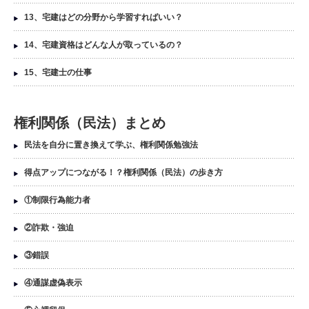
13、宅建はどの分野から学習すればいい？
14、宅建資格はどんな人が取っているの？
15、宅建士の仕事
権利関係（民法）まとめ
民法を自分に置き換えて学ぶ、権利関係勉強法
得点アップにつながる！？権利関係（民法）の歩き方
①制限行為能力者
②詐欺・強迫
③錯誤
④通謀虚偽表示