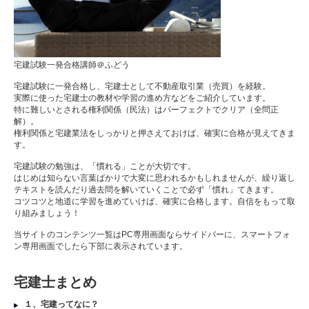
宅建試験一発合格講師＠ふどう
宅建試験に一発合格し、宅建士として不動産取引業（売買）を経験。
実際に使った宅建士の教材や学習の進め方などをご紹介しています。
特に難しいとされる権利関係（民法）はパーフェクトでクリア（全問正
解）。
権利関係と宅建業法をしっかりと押さえておけば、確実に合格が見えてきま
す。
宅建試験の勉強は、「慣れる」ことが大切です。
はじめは知らない言葉ばかりで大変に思われるかもしれませんが、繰り返し
テキストを読んだり過去問を解いていくことで必ず「慣れ」てきます。
コツコツと地道に学習を進めていけば、確実に合格します。自信をもって取
り組みましょう！
当サイトのコンテンツ一覧はPC専用画面ならサイドバーに、スマートフォ
ン専用画面でしたら下部に表示されています。
宅建士まとめ
１、宅建ってなに？