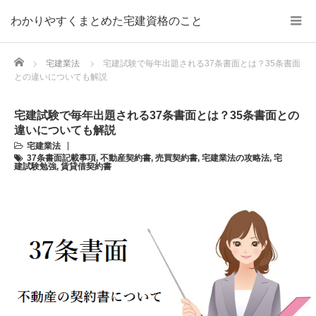
わかりやすくまとめた宅建資格のこと
Home
宅建業法
宅建試験で毎年出題される37条書面とは？35条書面
との違いについても解説
宅建試験で毎年出題される37条書面とは？35条書面との
違いについても解説
宅建業法
37条書面記載事項
,
不動産契約書
,
売買契約書
,
宅建業法の攻略法
,
宅
建試験勉強
,
賃貸借契約書