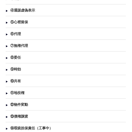
④通謀虚偽表示
⑤心裡留保
⑥代理
⑦無権代理
⑧委任
⑨時効
⑩共有
⑪地役権
⑫物件変動
⑬債権譲渡
⑭瑕疵担保責任（工事中）