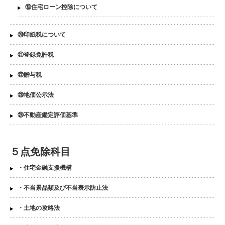
⑲住宅ローン控除について
⑳印紙税について
㉑登録免許税
㉒贈与税
㉓地価公示法
㉔不動産鑑定評価基準
５点免除科目
・住宅金融支援機構
・不当景品類及び不当表示防止法
・土地の攻略法