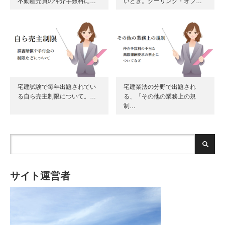
不動産売買の仲介手数料に…
いとき。クーリング・オフ…
宅建試験で毎年出題されてい
宅建業法の分野で出題され
る自ら売主制限について。…
る、「その他の業務上の規
制…
サイト運営者