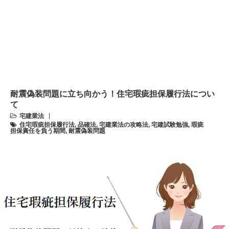
耐震偽装問題に立ち向かう！住宅瑕疵担保履行法につい
て
宅建業法
住宅瑕疵担保履行法
,
品確法
,
宅建業法の攻略法
,
宅建試験勉強
,
瑕疵
担保責任を負う期間
,
耐震偽装問題