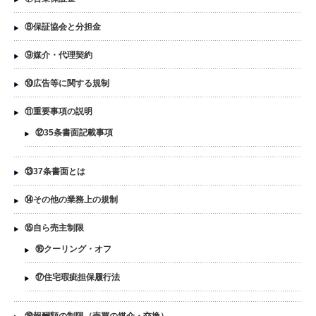
⑧保証協会と分担金
⑨媒介・代理契約
⑩広告等に関する規制
⑪重要事項の説明
⑫35条書面記載事項
⑬37条書面とは
⑭その他の業務上の規制
⑮自ら売主制限
⑯クーリング・オフ
⑰住宅瑕疵担保履行法
⑱報酬額の制限（売買の媒介・交換）