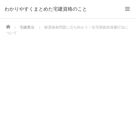
わかりやすくまとめた宅建資格のこと
Home
宅建業法
耐震偽装問題に立ち向かう！住宅瑕疵担保履行法に
ついて