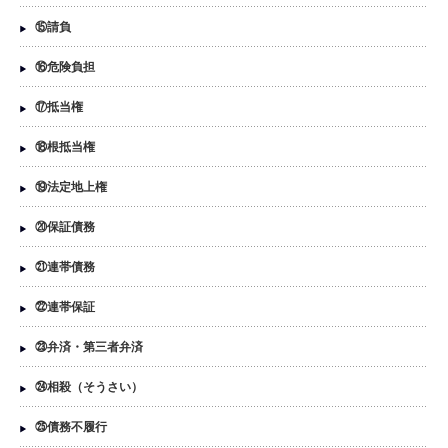
⑮請負
⑯危険負担
⑰抵当権
⑱根抵当権
⑲法定地上権
⑳保証債務
㉑連帯債務
㉒連帯保証
㉓弁済・第三者弁済
㉔相殺（そうさい）
㉕債務不履行