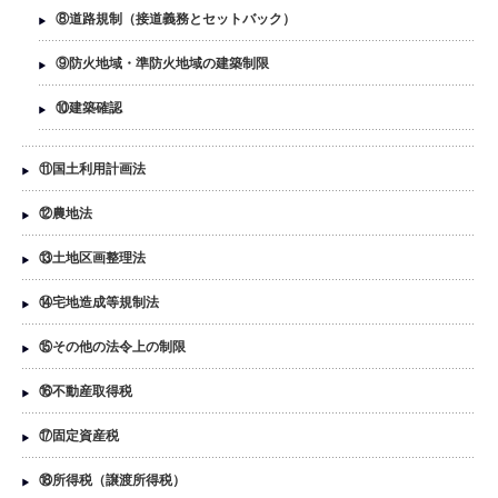
⑧道路規制（接道義務とセットバック）
⑨防火地域・準防火地域の建築制限
⑩建築確認
⑪国土利用計画法
⑫農地法
⑬土地区画整理法
⑭宅地造成等規制法
⑮その他の法令上の制限
⑯不動産取得税
⑰固定資産税
⑱所得税（譲渡所得税）