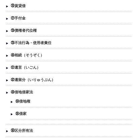
㉖賃貸借
㉗手付金
㉘債権者代位権
㉙不法行為・使用者責任
㉚相続（そうぞく）
㉛遺言（いごん）
㉜遺留分（いりゅうぶん）
㉝借地借家法
㉞借地権
㉟借家
㊱区分所有法