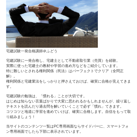
宅建試験一発合格講師＠ふどう
宅建試験に一発合格し、宅建士として不動産取引業（売買）を経験。
実際に使った宅建士の教材や学習の進め方などをご紹介しています。
特に難しいとされる権利関係（民法）はパーフェクトでクリア（全問正
解）。
権利関係と宅建業法をしっかりと押さえておけば、確実に合格が見えてきま
す。
宅建試験の勉強は、「慣れる」ことが大切です。
はじめは知らない言葉ばかりで大変に思われるかもしれませんが、繰り返し
テキストを読んだり過去問を解いていくことで必ず「慣れ」てきます。
コツコツと地道に学習を進めていけば、確実に合格します。自信をもって取
り組みましょう！
当サイトのコンテンツ一覧はPC専用画面ならサイドバーに、スマートフォ
ン専用画面でしたら下部に表示されています。