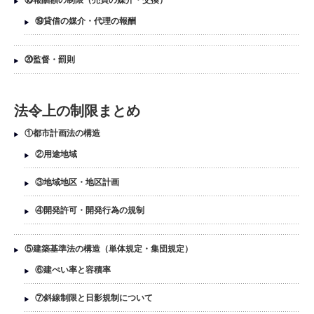
⑲貸借の媒介・代理の報酬
⑳監督・罰則
法令上の制限まとめ
①都市計画法の構造
②用途地域
③地域地区・地区計画
④開発許可・開発行為の規制
⑤建築基準法の構造（単体規定・集団規定）
⑥建ぺい率と容積率
⑦斜線制限と日影規制について