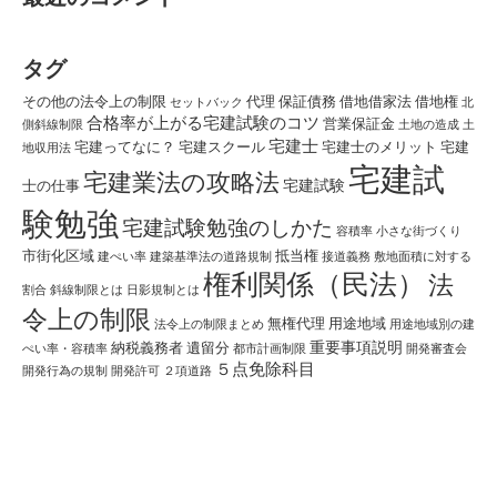
タグ
その他の法令上の制限
代理
保証債務
借地借家法
借地権
セットバック
北
合格率が上がる宅建試験のコツ
営業保証金
側斜線制限
土地の造成
土
宅建士
宅建ってなに？
宅建スクール
宅建士のメリット
宅建
地収用法
宅建試
宅建業法の攻略法
宅建試験
士の仕事
験勉強
宅建試験勉強のしかた
容積率
小さな街づくり
市街化区域
抵当権
建ぺい率
建築基準法の道路規制
接道義務
敷地面積に対する
権利関係（民法）
法
割合
斜線制限とは
日影規制とは
令上の制限
無権代理
用途地域
法令上の制限まとめ
用途地域別の建
重要事項説明
納税義務者
遺留分
ぺい率・容積率
都市計画制限
開発審査会
５点免除科目
開発行為の規制
開発許可
２項道路