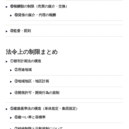
⑱報酬額の制限（売買の媒介・交換）
⑲貸借の媒介・代理の報酬
⑳監督・罰則
法令上の制限まとめ
①都市計画法の構造
②用途地域
③地域地区・地区計画
④開発許可・開発行為の規制
⑤建築基準法の構造（単体規定・集団規定）
⑥建ぺい率と容積率
⑦斜線制限と日影規制について