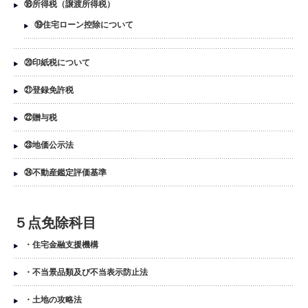
⑱所得税（譲渡所得税）
⑲住宅ローン控除について
⑳印紙税について
㉑登録免許税
㉒贈与税
㉓地価公示法
㉔不動産鑑定評価基準
５点免除科目
・住宅金融支援機構
・不当景品類及び不当表示防止法
・土地の攻略法