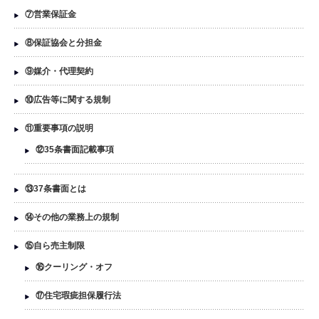
⑦営業保証金
⑧保証協会と分担金
⑨媒介・代理契約
⑩広告等に関する規制
⑪重要事項の説明
⑫35条書面記載事項
⑬37条書面とは
⑭その他の業務上の規制
⑮自ら売主制限
⑯クーリング・オフ
⑰住宅瑕疵担保履行法