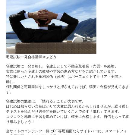
宅建試験一発合格講師＠ふどう
宅建試験に一発合格し、宅建士として不動産取引業（売買）を経験。
実際に使った宅建士の教材や学習の進め方などをご紹介しています。
特に難しいとされる権利関係（民法）はパーフェクトでクリア（全問正
解）。
権利関係と宅建業法をしっかりと押さえておけば、確実に合格が見えてきま
す。
宅建試験の勉強は、「慣れる」ことが大切です。
はじめは知らない言葉ばかりで大変に思われるかもしれませんが、繰り返し
テキストを読んだり過去問を解いていくことで必ず「慣れ」てきます。
コツコツと地道に学習を進めていけば、確実に合格します。自信をもって取
り組みましょう！
当サイトのコンテンツ一覧はPC専用画面ならサイドバーに、スマートフォ