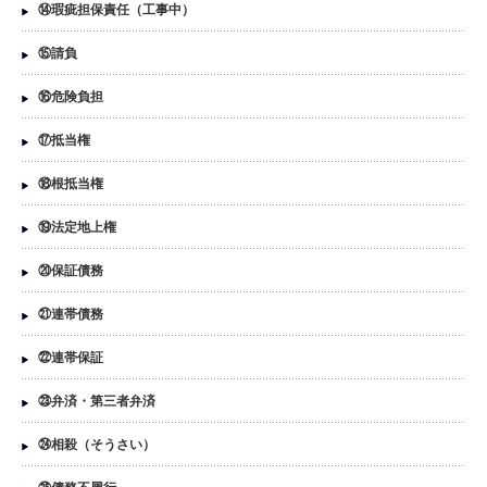
⑭瑕疵担保責任（工事中）
⑮請負
⑯危険負担
⑰抵当権
⑱根抵当権
⑲法定地上権
⑳保証債務
㉑連帯債務
㉒連帯保証
㉓弁済・第三者弁済
㉔相殺（そうさい）