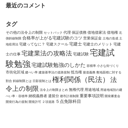
最近のコメント
タグ
その他の法令上の制限
代理
保証債務
借地借家法
借地権
セットバック
北
合格率が上がる宅建試験のコツ
営業保証金
側斜線制限
土地の造成
土
宅建士
宅建ってなに？
宅建スクール
宅建士のメリット
宅建
地収用法
宅建試
宅建業法の攻略法
宅建試験
士の仕事
験勉強
宅建試験勉強のしかた
容積率
小さな街づくり
市街化区域
抵当権
建ぺい率
建築基準法の道路規制
接道義務
敷地面積に対する
権利関係（民法）
法
割合
斜線制限とは
日影規制とは
令上の制限
無権代理
用途地域
法令上の制限まとめ
用途地域別の建
重要事項説明
納税義務者
遺留分
ぺい率・容積率
都市計画制限
開発審査会
５点免除科目
開発行為の規制
開発許可
２項道路