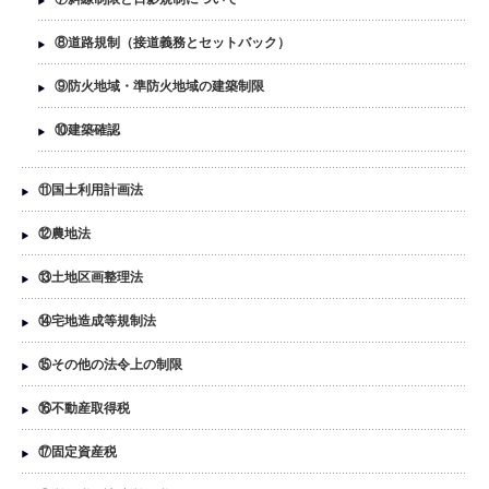
⑧道路規制（接道義務とセットバック）
⑨防火地域・準防火地域の建築制限
⑩建築確認
⑪国土利用計画法
⑫農地法
⑬土地区画整理法
⑭宅地造成等規制法
⑮その他の法令上の制限
⑯不動産取得税
⑰固定資産税