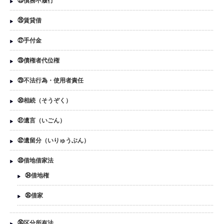
㉕債務不履行
㉖賃貸借
㉗手付金
㉘債権者代位権
㉙不法行為・使用者責任
㉚相続（そうぞく）
㉛遺言（いごん）
㉜遺留分（いりゅうぶん）
㉝借地借家法
㉞借地権
㉟借家
㊱区分所有法