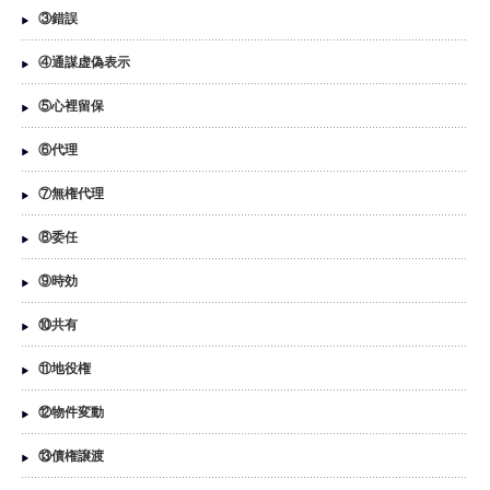
③錯誤
④通謀虚偽表示
⑤心裡留保
⑥代理
⑦無権代理
⑧委任
⑨時効
⑩共有
⑪地役権
⑫物件変動
⑬債権譲渡