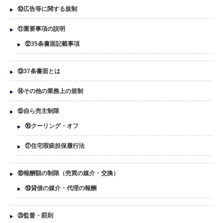
⑩広告等に関する規制
⑪重要事項の説明
⑫35条書面記載事項
⑬37条書面とは
⑭その他の業務上の規制
⑮自ら売主制限
⑯クーリング・オフ
⑰住宅瑕疵担保履行法
⑱報酬額の制限（売買の媒介・交換）
⑲貸借の媒介・代理の報酬
⑳監督・罰則