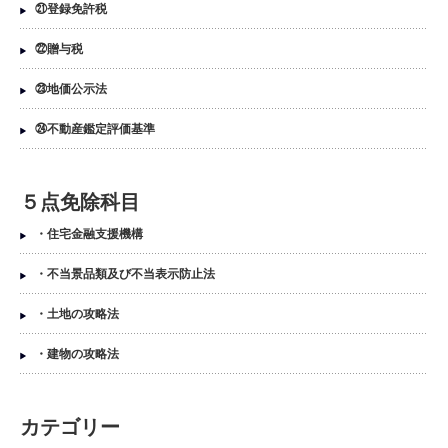
㉑登録免許税
㉒贈与税
㉓地価公示法
㉔不動産鑑定評価基準
５点免除科目
・住宅金融支援機構
・不当景品類及び不当表示防止法
・土地の攻略法
・建物の攻略法
カテゴリー