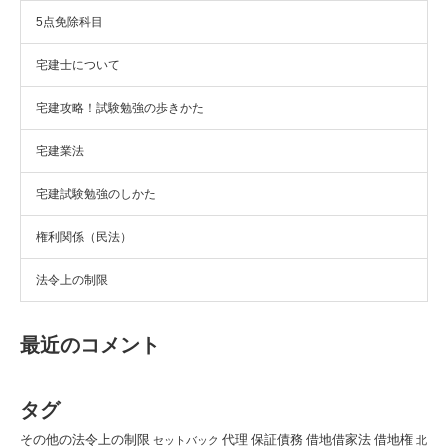
5点免除科目
宅建士について
宅建攻略！試験勉強の歩きかた
宅建業法
宅建試験勉強のしかた
権利関係（民法）
法令上の制限
最近のコメント
タグ
その他の法令上の制限
代理
保証債務
借地借家法
借地権
セットバック
北