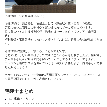
宅建試験一発合格講師＠ふどう
宅建試験に一発合格し、宅建士として不動産取引業（売買）を経験。
実際に使った宅建士の教材や学習の進め方などをご紹介しています。
特に難しいとされる権利関係（民法）はパーフェクトでクリア（全問正
解）。
権利関係と宅建業法をしっかりと押さえておけば、確実に合格が見えてきま
す。
宅建試験の勉強は、「慣れる」ことが大切です。
はじめは知らない言葉ばかりで大変に思われるかもしれませんが、繰り返し
テキストを読んだり過去問を解いていくことで必ず「慣れ」てきます。
コツコツと地道に学習を進めていけば、確実に合格します。自信をもって取
り組みましょう！
当サイトのコンテンツ一覧はPC専用画面ならサイドバーに、スマートフォ
ン専用画面でしたら下部に表示されています。
宅建士まとめ
１、宅建ってなに？