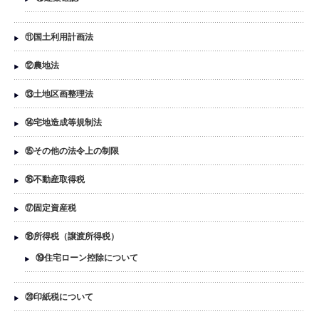
⑪国土利用計画法
⑫農地法
⑬土地区画整理法
⑭宅地造成等規制法
⑮その他の法令上の制限
⑯不動産取得税
⑰固定資産税
⑱所得税（譲渡所得税）
⑲住宅ローン控除について
⑳印紙税について