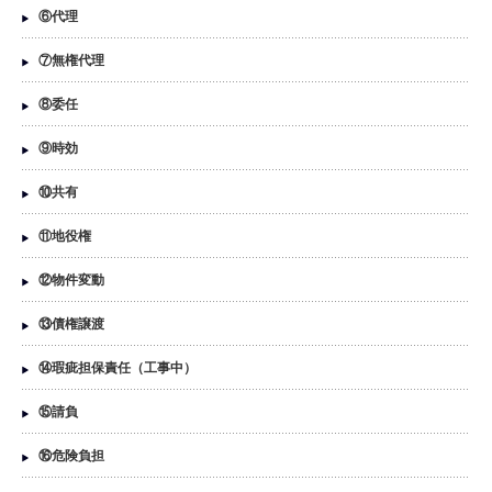
⑥代理
⑦無権代理
⑧委任
⑨時効
⑩共有
⑪地役権
⑫物件変動
⑬債権譲渡
⑭瑕疵担保責任（工事中）
⑮請負
⑯危険負担