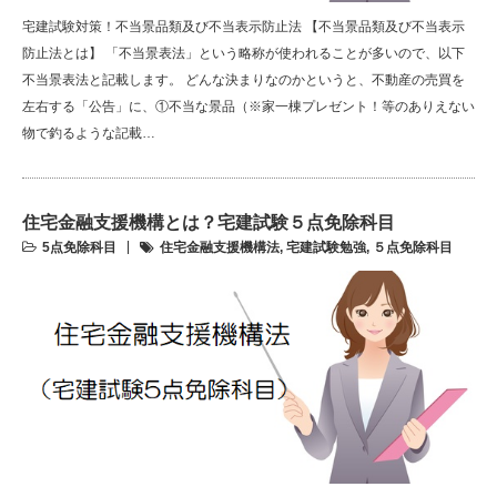
宅建試験対策！不当景品類及び不当表示防止法 【不当景品類及び不当表示
防止法とは】 「不当景表法」という略称が使われることが多いので、以下
不当景表法と記載します。 どんな決まりなのかというと、不動産の売買を
左右する「公告」に、①不当な景品（※家一棟プレゼント！等のありえない
物で釣るような記載…
住宅金融支援機構とは？宅建試験５点免除科目
5点免除科目
住宅金融支援機構法
,
宅建試験勉強
,
５点免除科目