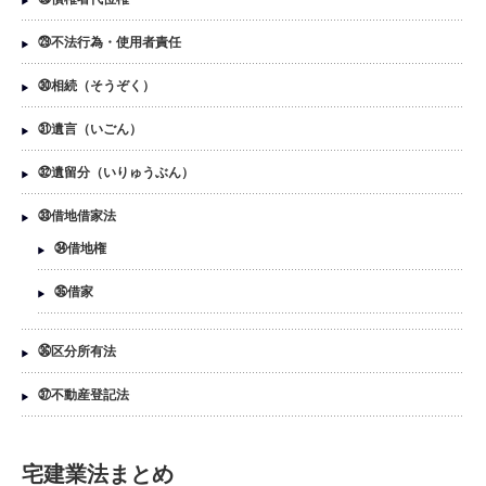
㉙不法行為・使用者責任
㉚相続（そうぞく）
㉛遺言（いごん）
㉜遺留分（いりゅうぶん）
㉝借地借家法
㉞借地権
㉟借家
㊱区分所有法
㊲不動産登記法
宅建業法まとめ