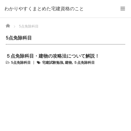
わかりやすくまとめた宅建資格のこと
Home
5点免除科目
5点免除科目
５点免除科目・建物の攻略法について解説！
5点免除科目
宅建試験勉強
,
建物
,
５点免除科目