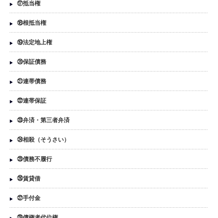
⑰抵当権
⑱根抵当権
⑲法定地上権
⑳保証債務
㉑連帯債務
㉒連帯保証
㉓弁済・第三者弁済
㉔相殺（そうさい）
㉕債務不履行
㉖賃貸借
㉗手付金
㉘債権者代位権