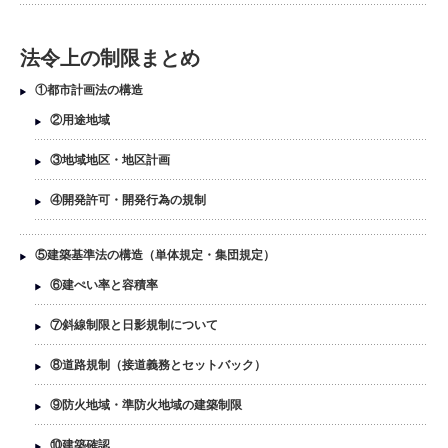
法令上の制限まとめ
①都市計画法の構造
②用途地域
③地域地区・地区計画
④開発許可・開発行為の規制
⑤建築基準法の構造（単体規定・集団規定）
⑥建ぺい率と容積率
⑦斜線制限と日影規制について
⑧道路規制（接道義務とセットバック）
⑨防火地域・準防火地域の建築制限
⑩建築確認