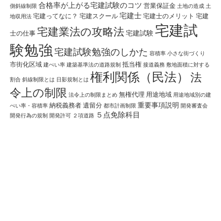
合格率が上がる宅建試験のコツ
営業保証金
側斜線制限
土地の造成
土
宅建士
宅建ってなに？
宅建スクール
宅建士のメリット
宅建
地収用法
宅建試
宅建業法の攻略法
宅建試験
士の仕事
験勉強
宅建試験勉強のしかた
容積率
小さな街づくり
市街化区域
抵当権
建ぺい率
建築基準法の道路規制
接道義務
敷地面積に対する
権利関係（民法）
法
割合
斜線制限とは
日影規制とは
令上の制限
無権代理
用途地域
法令上の制限まとめ
用途地域別の建
重要事項説明
納税義務者
遺留分
ぺい率・容積率
都市計画制限
開発審査会
５点免除科目
開発行為の規制
開発許可
２項道路