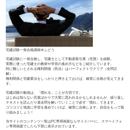
宅建試験一発合格講師＠ふどう
宅建試験に一発合格し、宅建士として不動産取引業（売買）を経験。
実際に使った宅建士の教材や学習の進め方などをご紹介しています。
特に難しいとされる権利関係（民法）はパーフェクトでクリア（全問正
解）。
権利関係と宅建業法をしっかりと押さえておけば、確実に合格が見えてきま
す。
宅建試験の勉強は、「慣れる」ことが大切です。
はじめは知らない言葉ばかりで大変に思われるかもしれませんが、繰り返し
テキストを読んだり過去問を解いていくことで必ず「慣れ」てきます。
コツコツと地道に学習を進めていけば、確実に合格します。自信をもって取
り組みましょう！
当サイトのコンテンツ一覧はPC専用画面ならサイドバーに、スマートフォ
ン専用画面でしたら下部に表示されています。