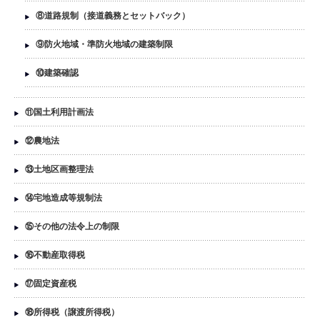
⑧道路規制（接道義務とセットバック）
⑨防火地域・準防火地域の建築制限
⑩建築確認
⑪国土利用計画法
⑫農地法
⑬土地区画整理法
⑭宅地造成等規制法
⑮その他の法令上の制限
⑯不動産取得税
⑰固定資産税
⑱所得税（譲渡所得税）