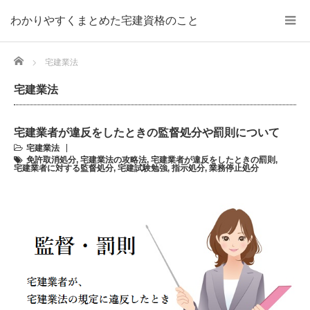
わかりやすくまとめた宅建資格のこと
Home
宅建業法
宅建業法
宅建業者が違反をしたときの監督処分や罰則について
宅建業法
免許取消処分
,
宅建業法の攻略法
,
宅建業者が違反をしたときの罰則
,
宅建業者に対する監督処分
,
宅建試験勉強
,
指示処分
,
業務停止処分