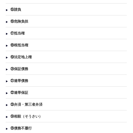
⑮請負
⑯危険負担
⑰抵当権
⑱根抵当権
⑲法定地上権
⑳保証債務
㉑連帯債務
㉒連帯保証
㉓弁済・第三者弁済
㉔相殺（そうさい）
㉕債務不履行