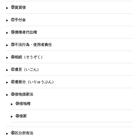
㉖賃貸借
㉗手付金
㉘債権者代位権
㉙不法行為・使用者責任
㉚相続（そうぞく）
㉛遺言（いごん）
㉜遺留分（いりゅうぶん）
㉝借地借家法
㉞借地権
㉟借家
㊱区分所有法