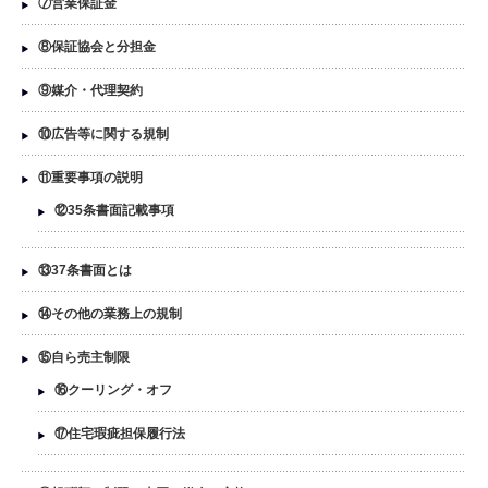
⑦営業保証金
⑧保証協会と分担金
⑨媒介・代理契約
⑩広告等に関する規制
⑪重要事項の説明
⑫35条書面記載事項
⑬37条書面とは
⑭その他の業務上の規制
⑮自ら売主制限
⑯クーリング・オフ
⑰住宅瑕疵担保履行法