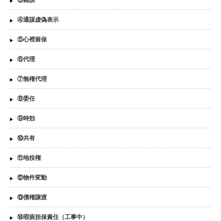
③錯誤
④通謀虚偽表示
⑤心裡留保
⑥代理
⑦無権代理
⑧委任
⑨時効
⑩共有
⑪地役権
⑫物件変動
⑬債権譲渡
⑭瑕疵担保責任（工事中）