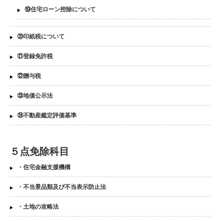
⑲住宅ローン控除について
⑳印紙税について
㉑登録免許税
㉒贈与税
㉓地価公示法
㉔不動産鑑定評価基準
５点免除科目
・住宅金融支援機構
・不当景品類及び不当表示防止法
・土地の攻略法