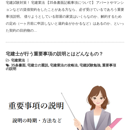
宅建試験対策！ 宅建業法 【35条書面記載事項について】 アパートやマンシ
ョンなどの賃借契約をしたことがある方なら、必ず受けているであろう重要
事項説明。 借りようとしている部屋の家賃はいくらなのか、解約するため
の定め（一ヶ月前に申請しないと違約金がかかるなど）はあるのか、といっ
た契約の目的物の…
宅建士が行う重要事項の説明とはどんなもの？
宅建業法
35条書面
,
宅建士の重説
,
宅建業法の攻略法
,
宅建試験勉強
,
重要事項
の説明