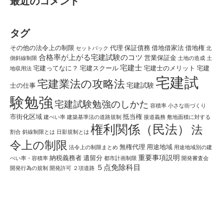
最近のコメント
タグ
その他の法令上の制限
代理
保証債務
借地借家法
借地権
セットバック
北
合格率が上がる宅建試験のコツ
営業保証金
側斜線制限
土地の造成
土
宅建士
宅建ってなに？
宅建スクール
宅建士のメリット
宅建
地収用法
宅建試
宅建業法の攻略法
宅建試験
士の仕事
験勉強
宅建試験勉強のしかた
容積率
小さな街づくり
市街化区域
抵当権
建ぺい率
建築基準法の道路規制
接道義務
敷地面積に対する
権利関係（民法）
法
割合
斜線制限とは
日影規制とは
令上の制限
無権代理
用途地域
法令上の制限まとめ
用途地域別の建
重要事項説明
納税義務者
遺留分
ぺい率・容積率
都市計画制限
開発審査会
５点免除科目
開発行為の規制
開発許可
２項道路