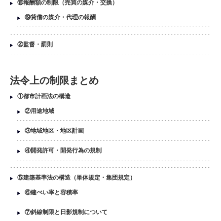
⑱報酬額の制限（売買の媒介・交換）
⑲貸借の媒介・代理の報酬
⑳監督・罰則
法令上の制限まとめ
①都市計画法の構造
②用途地域
③地域地区・地区計画
④開発許可・開発行為の規制
⑤建築基準法の構造（単体規定・集団規定）
⑥建ぺい率と容積率
⑦斜線制限と日影規制について