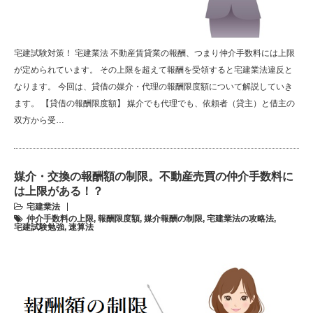
宅建試験対策！ 宅建業法 不動産賃貸業の報酬、つまり仲介手数料には上限
が定められています。 その上限を超えて報酬を受領すると宅建業法違反と
なります。 今回は、貸借の媒介・代理の報酬限度額について解説していき
ます。 【貸借の報酬限度額】 媒介でも代理でも、依頼者（貸主）と借主の
双方から受…
媒介・交換の報酬額の制限。不動産売買の仲介手数料に
は上限がある！？
宅建業法
仲介手数料の上限
,
報酬限度額
,
媒介報酬の制限
,
宅建業法の攻略法
,
宅建試験勉強
,
速算法