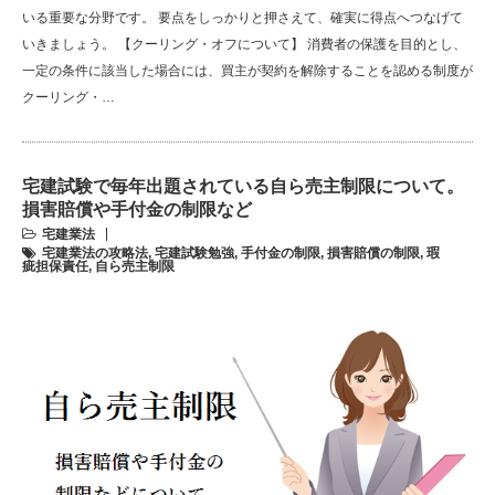
いる重要な分野です。 要点をしっかりと押さえて、確実に得点へつなげて
いきましょう。 【クーリング・オフについて】 消費者の保護を目的とし、
一定の条件に該当した場合には、買主が契約を解除することを認める制度が
クーリング・…
宅建試験で毎年出題されている自ら売主制限について。
損害賠償や手付金の制限など
宅建業法
宅建業法の攻略法
,
宅建試験勉強
,
手付金の制限
,
損害賠償の制限
,
瑕
疵担保責任
,
自ら売主制限