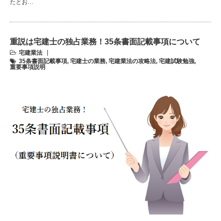
たとお…
重説は宅建士の独占業務！35条書面記載事項について
宅建業法
35条書面記載事項
,
宅建士の業務
,
宅建業法の攻略法
,
宅建試験勉強
,
重要事項説明