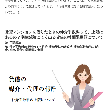
事から受けるペナルティーを監督処分といいます。 ここでは、その監督処
分や罰則について解説していきます。 「宅建業者に対する監督処分」につ
いては、ほ…
賃貸マンションを借りたときの仲介手数料って、上限は
あるの？宅建試験によく出る貸借の報酬限度額について
宅建業法
仲介手数料は賃料の１ヵ月分
,
宅建業法の攻略法
,
宅建試験勉強
,
権利
金
,
礼金
,
貸借の報酬額の制限