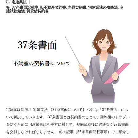
宅建業法
37条書面記載事項
,
不動産契約書
,
売買契約書
,
宅建業法の攻略法
,
宅
建試験勉強
,
賃貸借契約書
宅建試験対策！ 宅建業法 【37条書面について】 今回は「37条書面」につ
いて解説していきます。 37条書面とは契約書のことで、契約後のトラブル
を防ぐために宅建業者は相手方に対して、契約締結後に遅滞なく37条書面
を交付しなければなりません。 前の記事（35条書面記載事項）でご紹介し