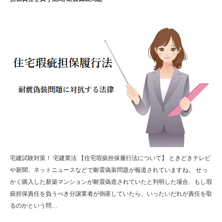
宅建試験対策！ 宅建業法 【住宅瑕疵担保履行法について】 ときどきテレビ
や新聞、ネットニュースなどで耐震偽装問題が報道されていますね。 せっ
かく購入した新築マンションが耐震偽造されていたと判明した場合、もし瑕
疵担保責任を負うべき分譲業者が倒産していたら、いったいだれが責任を取
るのかという問…