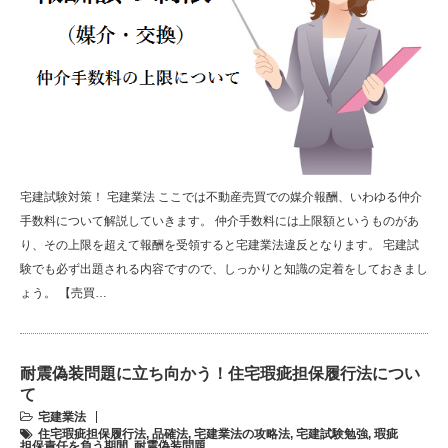
宅建試験対策！ 宅建業法 ここでは不動産売買での媒介報酬、いわゆる仲介
手数料について解説していきます。 仲介手数料には上限額というものがあ
り、その上限を超えて報酬を受領すると宅建業法違反となります。 宅建試
験でも必ず出題される内容ですので、しっかりと知識の定着をしておきまし
ょう。 【売買…
耐震偽装問題に立ち向かう！住宅瑕疵担保履行法につい
て
宅建業法
住宅瑕疵担保履行法
,
品確法
,
宅建業法の攻略法
,
宅建試験勉強
,
瑕疵
担保責任を負う期間
,
耐震偽装問題