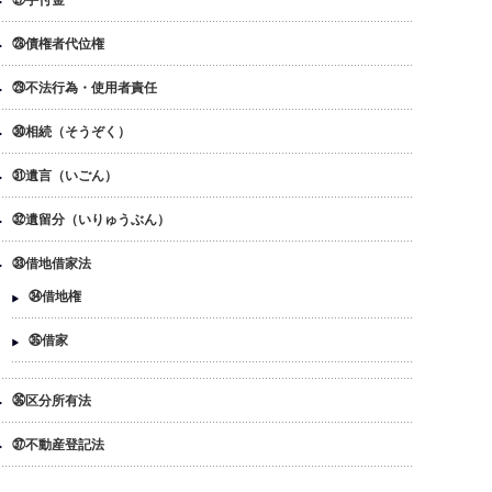
㉗手付金
㉘債権者代位権
㉙不法行為・使用者責任
㉚相続（そうぞく）
㉛遺言（いごん）
㉜遺留分（いりゅうぶん）
㉝借地借家法
㉞借地権
㉟借家
㊱区分所有法
㊲不動産登記法