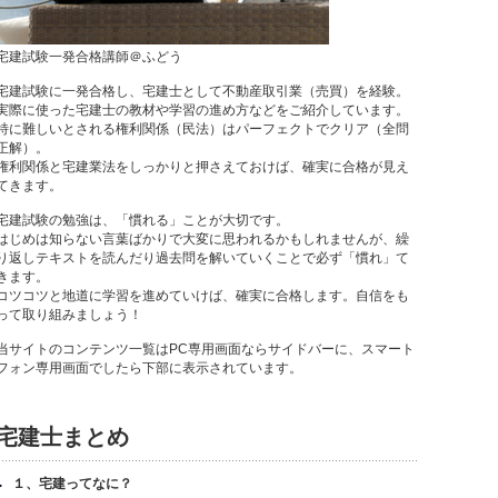
宅建試験一発合格講師＠ふどう
宅建試験に一発合格し、宅建士として不動産取引業（売買）を経験。
実際に使った宅建士の教材や学習の進め方などをご紹介しています。
特に難しいとされる権利関係（民法）はパーフェクトでクリア（全問
正解）。
権利関係と宅建業法をしっかりと押さえておけば、確実に合格が見え
てきます。
宅建試験の勉強は、「慣れる」ことが大切です。
はじめは知らない言葉ばかりで大変に思われるかもしれませんが、繰
り返しテキストを読んだり過去問を解いていくことで必ず「慣れ」て
きます。
コツコツと地道に学習を進めていけば、確実に合格します。自信をも
って取り組みましょう！
当サイトのコンテンツ一覧はPC専用画面ならサイドバーに、スマート
フォン専用画面でしたら下部に表示されています。
宅建士まとめ
１、宅建ってなに？