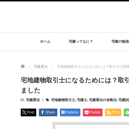
ホーム
宅建ってなに？
宅建の勉強
Home
宅建業法
宅地建物取引士になるためには？取引士の資
宅地建物取引士になるためには？取
ました
宅建業法
宅地建物取引士
,
宅建士
,
宅建業法の攻略法
,
宅建試
Post
Share
Hatena
Pocket
RSS