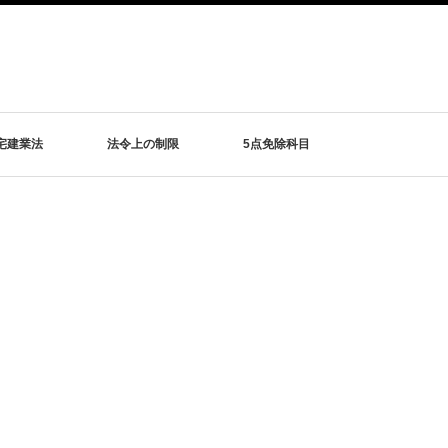
宅建業法
法令上の制限
5点免除科目