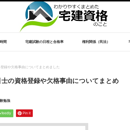
時間
宅建試験の日程と合格率
権利関係（民法）
格登録や欠格事由についてまとめました
引士の資格登録や欠格事由についてまとめ
験勉強
feedly
Pin it