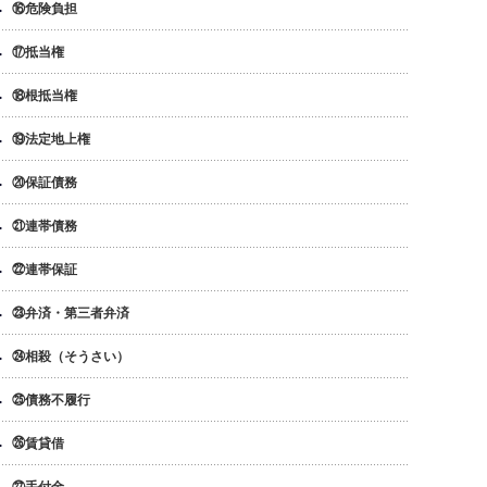
⑯危険負担
⑰抵当権
⑱根抵当権
⑲法定地上権
⑳保証債務
㉑連帯債務
㉒連帯保証
㉓弁済・第三者弁済
㉔相殺（そうさい）
㉕債務不履行
㉖賃貸借