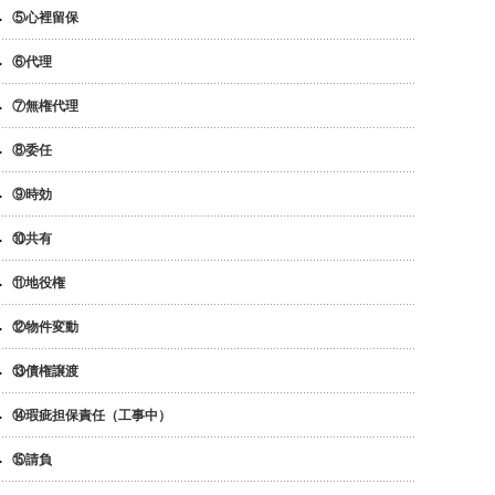
⑤心裡留保
⑥代理
⑦無権代理
⑧委任
⑨時効
⑩共有
⑪地役権
⑫物件変動
⑬債権譲渡
⑭瑕疵担保責任（工事中）
⑮請負