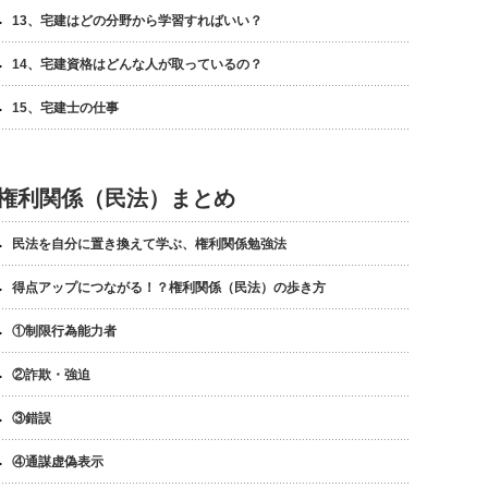
13、宅建はどの分野から学習すればいい？
14、宅建資格はどんな人が取っているの？
15、宅建士の仕事
権利関係（民法）まとめ
民法を自分に置き換えて学ぶ、権利関係勉強法
得点アップにつながる！？権利関係（民法）の歩き方
①制限行為能力者
②詐欺・強迫
③錯誤
④通謀虚偽表示