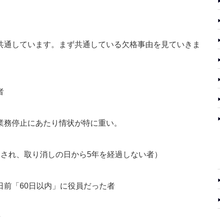
共通しています。まず共通している欠格事由を見ていきま
者
業務停止にあたり情状が特に重い。
消され、取り消しの日から5年を経過しない者）
前「60日以内」に役員だった者
者