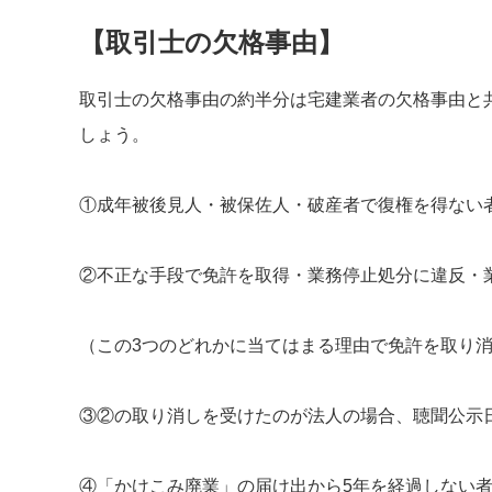
【取引士の欠格事由】
取引士の欠格事由の約半分は宅建業者の欠格事由と
しょう。
①成年被後見人・被保佐人・破産者で復権を得ない
②不正な手段で免許を取得・業務停止処分に違反・
（この3つのどれかに当てはまる理由で免許を取り
③②の取り消しを受けたのが法人の場合、聴聞公示日
④「かけこみ廃業」の届け出から5年を経過しない