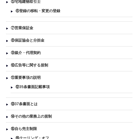
⑤宅地建物取引士
⑥登録の移転・変更の登録
⑦営業保証金
⑧保証協会と分担金
⑨媒介・代理契約
⑩広告等に関する規制
⑪重要事項の説明
⑫35条書面記載事項
⑬37条書面とは
⑭その他の業務上の規制
⑮自ら売主制限
⑯クーリング・オフ