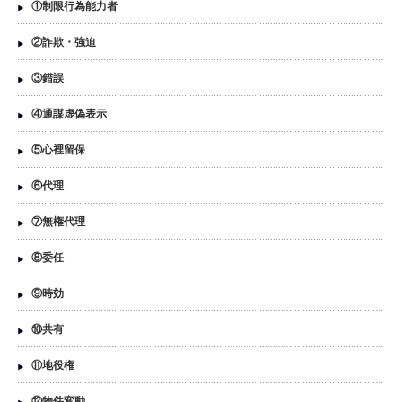
①制限行為能力者
②詐欺・強迫
③錯誤
④通謀虚偽表示
⑤心裡留保
⑥代理
⑦無権代理
⑧委任
⑨時効
⑩共有
⑪地役権
⑫物件変動