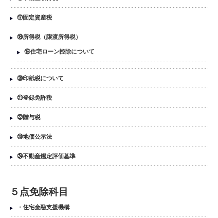
⑰固定資産税
⑱所得税（譲渡所得税）
⑲住宅ローン控除について
⑳印紙税について
㉑登録免許税
㉒贈与税
㉓地価公示法
㉔不動産鑑定評価基準
５点免除科目
・住宅金融支援機構