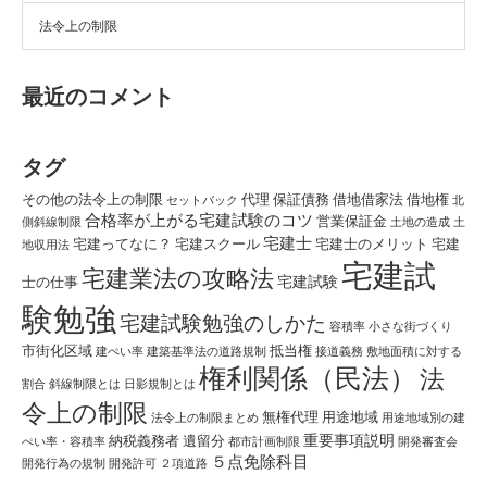
法令上の制限
最近のコメント
タグ
その他の法令上の制限
代理
保証債務
借地借家法
借地権
セットバック
北
合格率が上がる宅建試験のコツ
営業保証金
側斜線制限
土地の造成
土
宅建士
宅建ってなに？
宅建スクール
宅建士のメリット
宅建
地収用法
宅建試
宅建業法の攻略法
宅建試験
士の仕事
験勉強
宅建試験勉強のしかた
容積率
小さな街づくり
市街化区域
抵当権
建ぺい率
建築基準法の道路規制
接道義務
敷地面積に対する
権利関係（民法）
法
割合
斜線制限とは
日影規制とは
令上の制限
無権代理
用途地域
法令上の制限まとめ
用途地域別の建
重要事項説明
納税義務者
遺留分
ぺい率・容積率
都市計画制限
開発審査会
５点免除科目
開発行為の規制
開発許可
２項道路