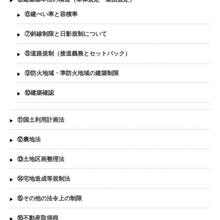
⑥建ぺい率と容積率
⑦斜線制限と日影規制について
⑧道路規制（接道義務とセットバック）
⑨防火地域・準防火地域の建築制限
⑩建築確認
⑪国土利用計画法
⑫農地法
⑬土地区画整理法
⑭宅地造成等規制法
⑮その他の法令上の制限
⑯不動産取得税