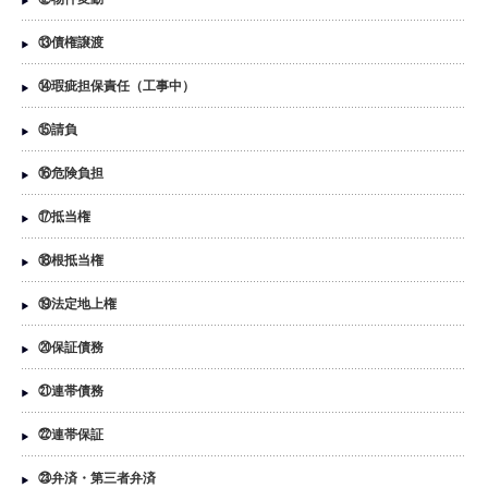
⑬債権譲渡
⑭瑕疵担保責任（工事中）
⑮請負
⑯危険負担
⑰抵当権
⑱根抵当権
⑲法定地上権
⑳保証債務
㉑連帯債務
㉒連帯保証
㉓弁済・第三者弁済