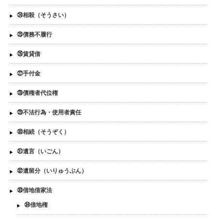
㉔相殺（そうさい）
㉕債務不履行
㉖賃貸借
㉗手付金
㉘債権者代位権
㉙不法行為・使用者責任
㉚相続（そうぞく）
㉛遺言（いごん）
㉜遺留分（いりゅうぶん）
㉝借地借家法
㉞借地権