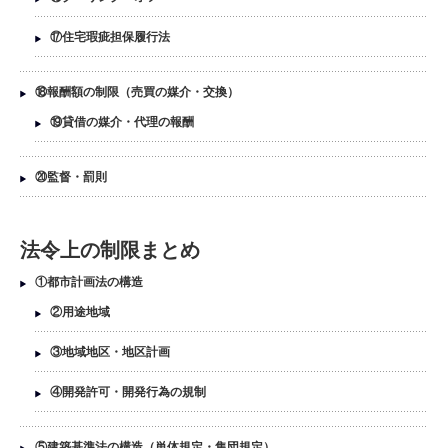
⑰住宅瑕疵担保履行法
⑱報酬額の制限（売買の媒介・交換）
⑲貸借の媒介・代理の報酬
⑳監督・罰則
法令上の制限まとめ
①都市計画法の構造
②用途地域
③地域地区・地区計画
④開発許可・開発行為の規制
⑤建築基準法の構造（単体規定・集団規定）