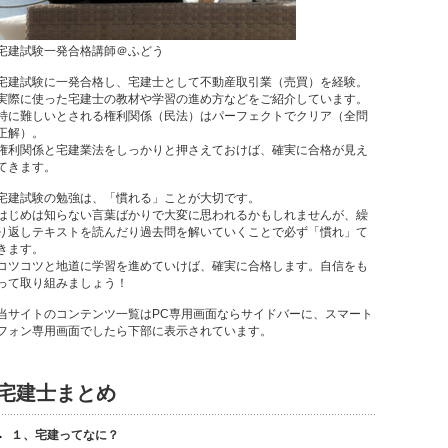
宅建試験一発合格講師＠ふどう
宅建試験に一発合格し、宅建士として不動産取引業（売買）を経験。
実際に使った宅建士の教材や学習の進め方などをご紹介しています。
特に難しいとされる権利関係（民法）はパーフェクトでクリア（全問
正解）。
権利関係と宅建業法をしっかりと押さえておけば、確実に合格が見え
てきます。
宅建試験の勉強は、「慣れる」ことが大切です。
はじめは知らない言葉ばかりで大変に思われるかもしれませんが、繰
り返しテキストを読んだり過去問を解いていくことで必ず「慣れ」て
きます。
コツコツと地道に学習を進めていけば、確実に合格します。自信をも
って取り組みましょう！
当サイトのコンテンツ一覧はPC専用画面ならサイドバーに、スマート
フォン専用画面でしたら下部に表示されています。
宅建士まとめ
１、宅建ってなに？