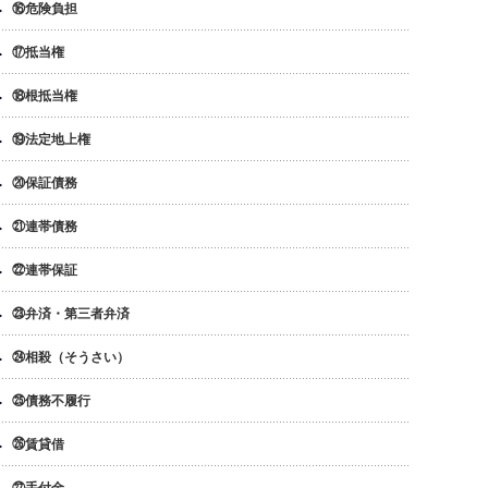
⑯危険負担
⑰抵当権
⑱根抵当権
⑲法定地上権
⑳保証債務
㉑連帯債務
㉒連帯保証
㉓弁済・第三者弁済
㉔相殺（そうさい）
㉕債務不履行
㉖賃貸借