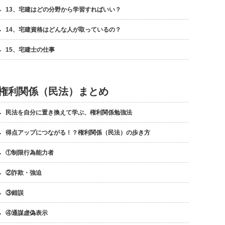
13、宅建はどの分野から学習すればいい？
14、宅建資格はどんな人が取っているの？
15、宅建士の仕事
権利関係（民法）まとめ
民法を自分に置き換えて学ぶ、権利関係勉強法
得点アップにつながる！？権利関係（民法）の歩き方
①制限行為能力者
②詐欺・強迫
③錯誤
④通謀虚偽表示