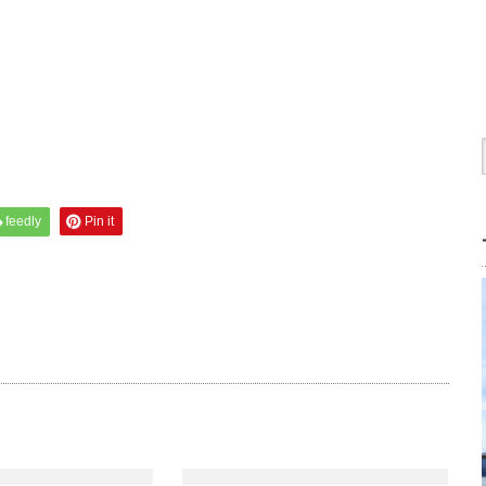
feedly
Pin it