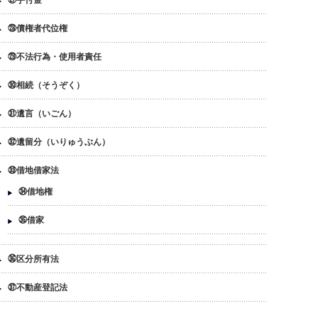
㉗手付金
㉘債権者代位権
㉙不法行為・使用者責任
㉚相続（そうぞく）
㉛遺言（いごん）
㉜遺留分（いりゅうぶん）
㉝借地借家法
㉞借地権
㉟借家
㊱区分所有法
㊲不動産登記法