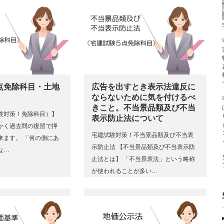
点免除科目・土地
広告を出すとき表示法違反に
ならないために気を付けるべ
きこと。不当景品類及び不当
験対策！免除科目）】
表示防止法について
かく過去問の復習で押
宅建試験対策！不当景品類及び不当表
来ます。 「何の側にあ
示防止法 【不当景品類及び不当表示防
な…
止法とは】 「不当景表法」という略称
が使われることが多い…