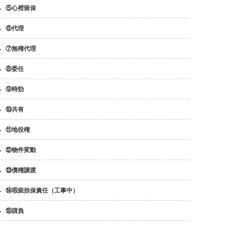
⑤心裡留保
⑥代理
⑦無権代理
⑧委任
⑨時効
⑩共有
⑪地役権
⑫物件変動
⑬債権譲渡
⑭瑕疵担保責任（工事中）
⑮請負