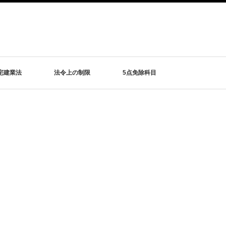
宅建業法
法令上の制限
5点免除科目