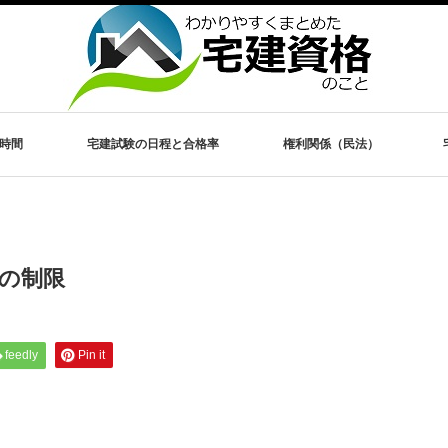
時間
宅建試験の日程と合格率
権利関係（民法）
の制限
feedly
Pin it