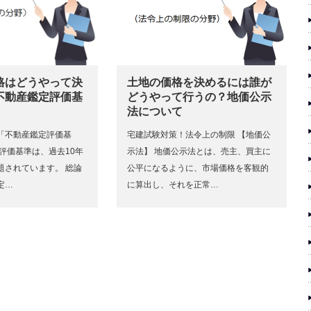
格はどうやって決
土地の価格を決めるには誰が
不動産鑑定評価基
どうやって行うの？地価公示
法について
「不動産鑑定評価基
宅建試験対策！法令上の制限 【地価公
評価基準は、過去10年
示法】 地価公示法とは、売主、買主に
題されています。 総論
公平になるように、市場価格を客観的
定…
に算出し、それを正常…